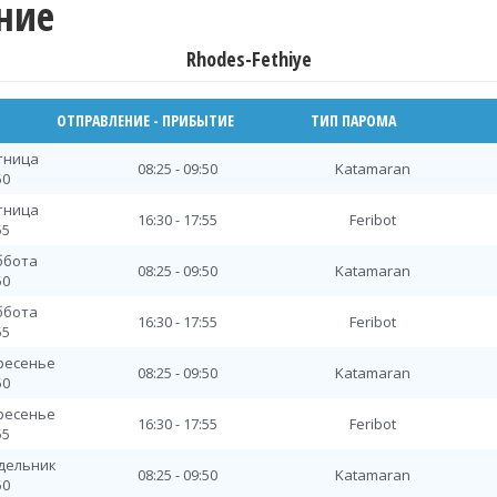
ание
Rhodes-Fethiye
ОТПРАВЛЕНИЕ - ПРИБЫТИЕ
ТИП ПАРОМА
ятница
08:25 - 09:50
Katamaran
50
ятница
16:30 - 17:55
Feribot
55
уббота
08:25 - 09:50
Katamaran
50
уббота
16:30 - 17:55
Feribot
55
кресенье
08:25 - 09:50
Katamaran
50
кресенье
16:30 - 17:55
Feribot
55
едельник
08:25 - 09:50
Katamaran
50