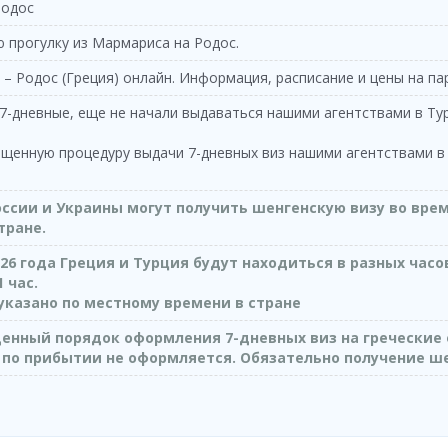
среда
Родос
торник
08:25 - 09:50
Feribot
08:25 - 09:50
Katamaran
50
50
 прогулку из Мармариса на Родос.
среда
торник
16:30 - 17:55
Katamaran
16:30 - 17:55
Feribot
55
55
 – Родос (Греция) онлайн. Информация, расписание и цены на 
етверг
среда
08:25 - 09:50
Feribot
08:25 - 09:50
Katamaran
и 7-дневные, еще не начали выдаваться нашими агентствами в Ту
50
50
етверг
среда
16:30 - 17:55
Katamaran
щенную процедуру выдачи 7-дневных виз нашими агентствами в Т
16:30 - 17:55
Feribot
55
55
ятница
етверг
08:25 - 09:50
Feribot
08:25 - 09:50
Katamaran
50
России и Украины могут получить шенгенскую визу во вре
50
тране.
ятница
етверг
16:30 - 17:55
Katamaran
16:30 - 17:55
Feribot
55
55
2026 года Греция и Турция будут находиться в разных часо
уббота
 час.
ятница
08:25 - 09:50
Feribot
08:25 - 09:50
Katamaran
50
50
указано по местному времени в стране
уббота
ятница
16:30 - 17:55
Katamaran
щенный порядок оформления 7-дневных виз на греческие 
16:30 - 17:55
Feribot
55
55
за по прибытии не оформляется. Обязательно получение 
кресенье
уббота
08:25 - 09:50
Feribot
08:25 - 09:50
Katamaran
50
50
кресенье
уббота
16:30 - 17:55
Katamaran
16:30 - 17:55
Feribot
55
55