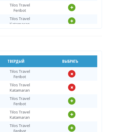
Tilos Travel
Feribot
Tilos Travel
Katamaran
Tilos Travel
Feribot
Tilos Travel
Katamaran
Tilos Travel
ТВЕРДЫЙ
ВЫБРАТЬ
Feribot
Tilos Travel
Tilos Travel
Feribot
Katamaran
Tilos Travel
Tilos Travel
Katamaran
Feribot
Tilos Travel
Tilos Travel
Feribot
Katamaran
Tilos Travel
Tilos Travel
Katamaran
Feribot
Tilos Travel
Tilos Travel
Feribot