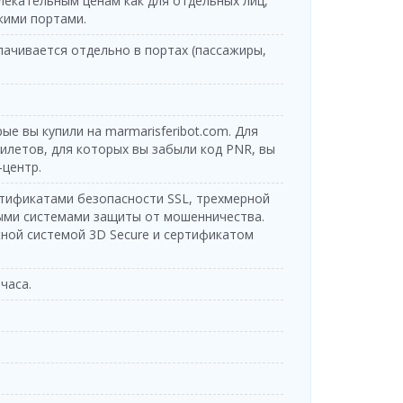
екательным ценам как для отдельных лиц,
Feribot
Katamaran
кими портами.
Tilos Travel
Tilos Travel
Katamaran
лачивается отдельно в портах (пассажиры,
Feribot
Tilos Travel
Tilos Travel
Feribot
Katamaran
Tilos Travel
Tilos Travel
 вы купили на marmarisferibot.com. Для
Katamaran
Feribot
илетов, для которых вы забыли код PNR, вы
Tilos Travel
Tilos Travel
-центр.
Feribot
Katamaran
ртификатами безопасности SSL, трехмерной
Tilos Travel
Tilos Travel
Katamaran
выми системами защиты от мошенничества.
Feribot
ной системой 3D Secure и сертификатом
Tilos Travel
Tilos Travel
Feribot
Katamaran
Tilos Travel
часа.
Tilos Travel
Katamaran
Feribot
Tilos Travel
Tilos Travel
Feribot
Katamaran
Tilos Travel
Tilos Travel
Katamaran
Feribot