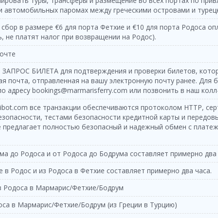
ровать туры, трансферы и размещение во всех портах по привл
08:25 - 09:50
Katamaran
50
50
х и автомобильных паромах между греческими островами и турец
ятница
етверг
16:30 - 17:55
Katamaran
16:30 - 17:55
Feribot
55
сбор в размере €6 для порта Фетхие и €10 для порта Родоса оп
55
, не платят налог при возвращении на Родос).
уббота
ятница
08:25 - 09:50
Feribot
08:25 - 09:50
Katamaran
50
50
почте
уббота
ятница
16:30 - 17:55
Katamaran
16:30 - 17:55
Feribot
 ЗАПРОС БИЛЕТА для подтверждения и проверки билетов, которые
55
55
я почта, отправленная на вашу электронную почту ранее. Для б
кресенье
уббота
08:25 - 09:50
Feribot
 адресу bookings@marmarisferry.com или позвонить в наш колл
08:25 - 09:50
Katamaran
50
50
ribot.com все транзакции обеспечиваются протоколом HTTP, се
кресенье
уббота
16:30 - 17:55
Katamaran
16:30 - 17:55
Feribot
55
езопасности, тестами безопасности кредитной карты и передо
55
 предлагает полностью безопасный и надежный обмен с платеж
едельник
кресенье
08:25 - 09:50
Feribot
08:25 - 09:50
Katamaran
50
50
едельник
ма до Родоса и от Родоса до Бодрума составляет примерно два 
кресенье
16:30 - 17:55
Katamaran
16:30 - 17:55
Feribot
55
55
 в Родос и из Родоса в Фетхие составляет примерно два часа.
торник
едельник
08:25 - 09:50
Feribot
08:25 - 09:50
Katamaran
50
50
з Родоса в Мармарис/Фетхие/Бодрум
торник
едельник
16:30 - 17:55
Katamaran
16:30 - 17:55
Feribot
оса в Мармарис/Фетхие/Бодрум (из Греции в Турцию)
55
55