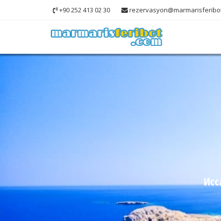
+90 252 413 02 30
rezervasyon@marmarisferibo
Исс