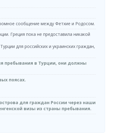
Tilos Travel
Tilos Travel
Feribot
Katamaran
Tilos Travel
Tilos Travel
Katamaran
Feribot
паромное сообщение между Фетхие и Родосом.
Tilos Travel
Tilos Travel
рции. Греция пока не предоставила никакой
Feribot
Katamaran
Tilos Travel
Tilos Travel
урции для российских и украинских граждан,
Katamaran
Feribot
Tilos Travel
Tilos Travel
Feribot
мя пребывания в Турции, они должны
Katamaran
Tilos Travel
Tilos Travel
Katamaran
Feribot
вых поясах.
Tilos Travel
Tilos Travel
Feribot
Katamaran
Tilos Travel
Tilos Travel
острова для граждан России через наши
Katamaran
Feribot
шенгенской визы из страны пребывания.
Tilos Travel
Tilos Travel
Feribot
Katamaran
Tilos Travel
Tilos Travel
Katamaran
Feribot