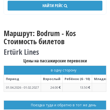
НАЙТИ РЕЙС
Маршрут: Bodrum - Kos
Стоимость билетов
Ertürk Lines
Цены на пассажирские перевозки
в одну сторону
Период
Взрослый
Ребёнок (6 - 10)
Младенец 
01.04.2026 - 01.02.2027
24.00
13.50
Поездка туда и обратно в тот же день