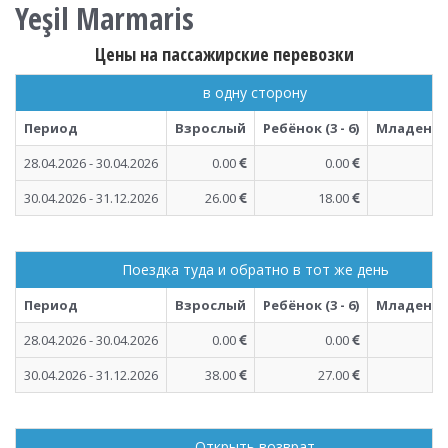
Yeşil Marmaris
Цены на пассажирские перевозки
в одну сторону
Период
Взрослый
Ребёнок (3 - 6)
Младенец (
28.04.2026 - 30.04.2026
0.00
0.00
30.04.2026 - 31.12.2026
26.00
18.00
Поездка туда и обратно в тот же день
Период
Взрослый
Ребёнок (3 - 6)
Младенец (
28.04.2026 - 30.04.2026
0.00
0.00
30.04.2026 - 31.12.2026
38.00
27.00
Открыть возврат