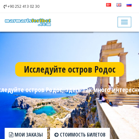
+90 252 413 02 30
Toggle
navigat
Исследуйте остров Родос
следуйте остров Родос, здесь так много интересн
МОИ ЗАКАЗЫ
СТОИМОСТЬ БИЛЕТОВ