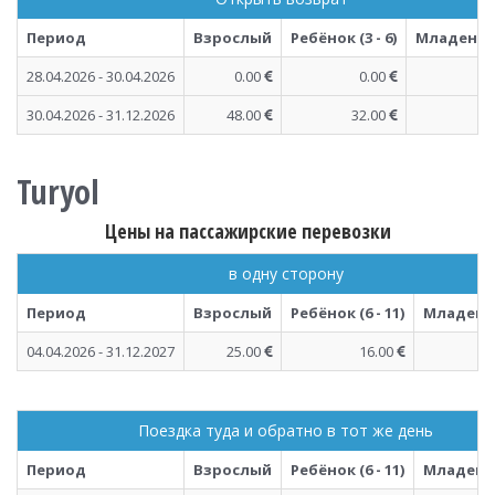
Период
Взрослый
Ребёнок (3 - 6)
Младенец (
28.04.2026 - 30.04.2026
0.00
0.00
30.04.2026 - 31.12.2026
48.00
32.00
Turyol
Цены на пассажирские перевозки
в одну сторону
Период
Взрослый
Ребёнок (6 - 11)
Младенец 
04.04.2026 - 31.12.2027
25.00
16.00
Поездка туда и обратно в тот же день
Период
Взрослый
Ребёнок (6 - 11)
Младенец 