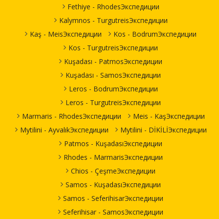
Fethiye - RhodesЭкспедиции
Kalymnos - TurgutreisЭкспедиции
Kaş - MeisЭкспедиции
Kos - BodrumЭкспедиции
Kos - TurgutreisЭкспедиции
Kuşadası - PatmosЭкспедиции
Kuşadası - SamosЭкспедиции
Leros - BodrumЭкспедиции
Leros - TurgutreisЭкспедиции
Marmaris - RhodesЭкспедиции
Meis - KaşЭкспедиции
Mytilini - AyvalıkЭкспедиции
Mytilini - DİKİLİЭкспедиции
Patmos - KuşadasıЭкспедиции
Rhodes - MarmarisЭкспедиции
Chios - ÇeşmeЭкспедиции
Samos - KuşadasıЭкспедиции
Samos - SeferihisarЭкспедиции
Seferihisar - SamosЭкспедиции