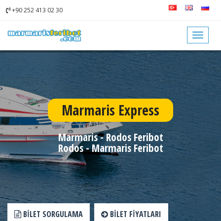
+90 252 413 02 30
Toggle
navigat
Marmaris Express
Marmaris - Rodos Feribot
Rodos - Marmaris Feribot
BILET SORGULAMA
BILET FIYATLARI