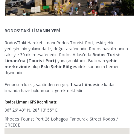
RODOS'TAKİ LİMANIN YERİ
Rodos'Taki Hareket limanı Rodos Tourist Port, eski şehir
yerleşiminin yakınındadır, doğu tarafındadır. Rodos havalimanına
taksiyle 30 dk. mesafededir. Rodos Adası'nda
Rodos Turist
Limanı'na (Tourist Port)
yanaşmaktadır. Bu liman
şehir
merkezinde
olup
Eski Şehir Bölgesi
deki surlarının hemen
dışındadır.
Feribotun kalkış saatinden en geç
1 saat önce
sine kadar
limanda hazır bulunmanız gerekmektedir.
Rodos Limanı GPS Koordinatı:
36° 26' 43" N, 28° 13' 55" E
Rhodes Tourist Port 26 Lohagou Fanouraki Street Rodos /
GREECE