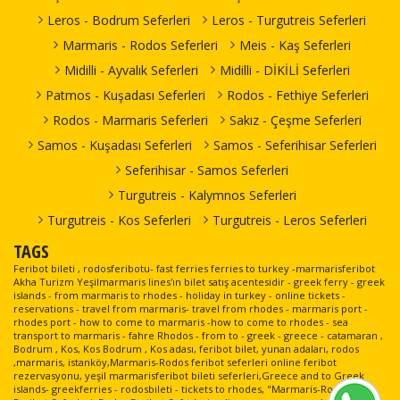
Leros - Bodrum Seferleri
Leros - Turgutreis Seferleri
Marmaris - Rodos Seferleri
Meis - Kaş Seferleri
Midilli - Ayvalık Seferleri
Midilli - DİKİLİ Seferleri
Patmos - Kuşadası Seferleri
Rodos - Fethiye Seferleri
Rodos - Marmaris Seferleri
Sakız - Çeşme Seferleri
Samos - Kuşadası Seferleri
Samos - Seferihisar Seferleri
Seferihisar - Samos Seferleri
Turgutreis - Kalymnos Seferleri
Turgutreis - Kos Seferleri
Turgutreis - Leros Seferleri
TAGS
Feribot bileti , rodosferibotu- fast ferries ferries to turkey -marmarisferibot
Akha Turizm Yeşilmarmaris lines'ın bilet satış acentesidir - greek ferry - greek
islands - from marmaris to rhodes - holiday in turkey - online tickets -
reservations - travel from marmaris- travel from rhodes - marmaris port -
rhodes port - how to come to marmaris -how to come to rhodes - sea
transport to marmaris - fahre Rhodos - from to - greek - greece - catamaran ,
Bodrum , Kos, Kos Bodrum , Kos adası, feribot bilet, yunan adaları, rodos
,marmaris, istanköy,Marmaris-Rodos feribot seferleri online feribot
rezervasyonu, yeşil marmarisferibot bileti seferleri,Greece and to Greek
islands- greekferries - rodosbileti - tickets to rhodes, "Marmaris-Rodos