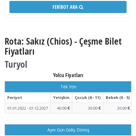
FERIBOT ARA
Rota: Sakız (Chios) - Çeşme Bilet
Fiyatları
Turyol
Yolcu Fiyatları
Tek Yön
Periyot
Yetişkin
Çocuk (6 - 11)
Bebek (0 - 5)
01.01.2022 - 01.12.2027
40.00
30.00
20.00
Aynı Gün Gidiş Dönüş