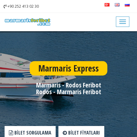
+90 252 413 02 30
Toggle
navigat
Marmaris Express
Marmaris - Rodos Feribot
Rodos - Marmaris Feribot
BILET SORGULAMA
BILET FIYATLARI