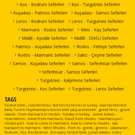
Kos - Bodrum Seferleri
Kos - Turgutreis Seferleri
Kuşadası - Patmos Seferleri
Kuşadası - Samos Seferleri
Leros - Bodrum Seferleri
Leros - Turgutreis Seferleri
Marmaris - Rodos Seferleri
Meis - Kaş Seferleri
Midilli - Ayvalık Seferleri
Midilli - DİKİLİ Seferleri
Patmos - Kuşadası Seferleri
Rodos - Fethiye Seferleri
Rodos - Marmaris Seferleri
Sakız - Çeşme Seferleri
Samos - Kuşadası Seferleri
Samos - Seferihisar Seferleri
Seferihisar - Samos Seferleri
Turgutreis - Kalymnos Seferleri
Turgutreis - Kos Seferleri
Turgutreis - Leros Seferleri
TAGS
Feribot bileti , rodosferibotu- fast ferries ferries to turkey -marmarisferibot
Akha Turizm Yeşilmarmaris lines'ın bilet satış acentesidir - greek ferry - greek
islands - from marmaris to rhodes - holiday in turkey - online tickets -
reservations - travel from marmaris- travel from rhodes - marmaris port -
rhodes port - how to come to marmaris -how to come to rhodes - sea
transport to marmaris - fahre Rhodos - from to - greek - greece - catamaran ,
Bodrum , Kos, Kos Bodrum , Kos adası, feribot bilet, yunan adaları, rodos