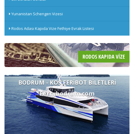
Yunanistan Schengen Vizesi
Rodos Adası Kapıda Vize Fethiye Evrak Listesi
RODOS KAPIDA VIZE
BODRUM - KOS FERİBOT BİLETLERİ
Ferrybodrum.com