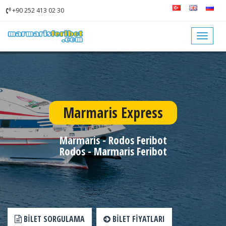
+90 252 413 02 30
Toggle
navigat
Marmaris Express
Marmaris - Rodos Feribot
Rodos - Marmaris Feribot
BILET SORGULAMA
BILET FIYATLARI