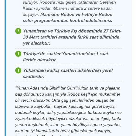
sürüyor. Rodos'a hızlı giden Katamaran Seferleri
Dentur
Kos Limanı > D-
02.09.2026
Dentur
Turgutreis
04.09.2026 Cuma
Avrasya
Kasım ayından itibaren haftada 2 sefere kadar
Marin Turgutreis
Çarşamba
Avrasya
Limanı > Kos
08:30-09:00
Feribot
düşüyor.
Marmaris-Rodos ve Fethiye-Rodos
Limanı
18:00-18:30
Feribot
Limanı
sefer programlarından kontrol edebilirsiniz.
Kos Limanı > D-
03.09.2026
Dentur
D-Marin
05.09.2026
Dentur
Marin Turgutreis
Perşembe
Avrasya
Turgutreis
Yunanistan ve Türkiye Kış döneminde 27 Ekim-
Cumartesi
Avrasya
Limanı
18:00-18:30
Feribot
Limanı > Kos
30 Mart tarihleri arasında farklı saat diliminde
08:30-09:00
Feribot
Limanı
yer alacaktır.
Kos Limanı > D-
Dentur
04.09.2026 Cuma
Marin Turgutreis
Avrasya
D-Marin
18:00-18:30
06.09.2026
Dentur
Türkiye'de saatler Yunanistan'dan 1 saat
Limanı
Feribot
Turgutreis
Pazar
Avrasya
ileride olacaktır.
Limanı > Kos
Kos Limanı > D-
05.09.2026
Dentur
08:30-09:00
Feribot
Limanı
Marin Turgutreis
Cumartesi
Avrasya
Yukarıdaki kalkış saatleri ülkelerdeki yerel
Limanı
18:00-18:30
Feribot
D-Marin
saatlerdir.
07.09.2026
Dentur
Turgutreis
Kos Limanı > D-
06.09.2026
Dentur
Pazartesi
Avrasya
Limanı > Kos
Marin Turgutreis
Pazar
Avrasya
08:30-09:00
Feribot
"Yunan Adasında Sihirli bir Gün"Kültür, tarih ve plajların
Limanı
Limanı
18:00-18:30
Feribot
baş döndürücü karışımıyla Rodos keşif için mükemmel
D-Marin
bir tercih olacaktır. Orta çağ şehirlerinden oluşan bir
Kos Limanı > D-
07.09.2026
Dentur
Dentur
Turgutreis
08.09.2026 Salı
labirentte kaybolun, hayran kalacağınız güzel beyaz
Marin Turgutreis
Pazartesi
Avrasya
Avrasya
Limanı > Kos
08:30-09:00
Limanı
18:00-18:30
Feribot
badanalı köyler, dalış yapabileceğiniz turkuaz koyları ve
Feribot
Limanı
ziyaret edilecek büyüleyici müzeler var. İster ilginç tarihi
Kos Limanı > D-
Dentur
08.09.2026 Salı
D-Marin
yerleri keşfetmek, ister yazın büyüleyici gece yaşantısı,
Marin Turgutreis
Avrasya
09.09.2026
Dentur
18:00-18:30
Turgutreis
ister en iyi kumsallarda biraz güneşlenmek isteyin,
Limanı
Feribot
Çarşamba
Avrasya
Limanı > Kos