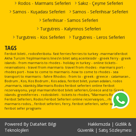
Rodos - Marmaris Seferleri
Sakız - Çeşme Seferleri
Kos Limanı > D-
14.10.2026
Dentur
D-Marin
07.10.2026
Dentur
Marin Turgutreis
Çarşamba
Avrasya
Turgutreis
Samos - Kuşadası Seferleri
Samos - Seferihisar Seferleri
Çarşamba
Avrasya
Limanı
18:00-18:30
Feribot
Limanı > Kos
08:30-09:00
Feribot
Seferihisar - Samos Seferleri
Limanı
Kos Limanı > D-
15.10.2026
Dentur
Turgutreis - Kalymnos Seferleri
Marin Turgutreis
Perşembe
Avrasya
D-Marin
08.10.2026
Dentur
Limanı
18:00-18:30
Feribot
Turgutreis
Turgutreis - Kos Seferleri
Turgutreis - Leros Seferleri
Perşembe
Avrasya
Limanı > Kos
Kos Limanı > D-
Dentur
08:30-09:00
Feribot
16.10.2026 Cuma
Limanı
TAGS
Marin Turgutreis
Avrasya
18:00-18:30
Limanı
Feribot
Feribot bileti , rodosferibotu- fast ferries ferries to turkey -marmarisferibot
D-Marin
Dentur
Akha Turizm Yeşilmarmaris lines'ın bilet satış acentesidir - greek ferry - greek
Turgutreis
09.10.2026 Cuma
Kos Limanı > D-
17.10.2026
Dentur
Avrasya
islands - from marmaris to rhodes - holiday in turkey - online tickets -
Limanı > Kos
08:30-09:00
reservations - travel from marmaris- travel from rhodes - marmaris port -
Marin Turgutreis
Cumartesi
Avrasya
Feribot
Limanı
rhodes port - how to come to marmaris -how to come to rhodes - sea
Limanı
18:00-18:30
Feribot
transport to marmaris - fahre Rhodos - from to - greek - greece - catamaran ,
D-Marin
Bodrum , Kos, Kos Bodrum , Kos adası, feribot bilet, yunan adaları, rodos
Kos Limanı > D-
18.10.2026
Dentur
10.10.2026
Dentur
Turgutreis
,marmaris, istanköy,Marmaris-Rodos feribot seferleri online feribot
Marin Turgutreis
Pazar
Avrasya
Cumartesi
Avrasya
rezervasyonu, yeşil marmarisferibot bileti seferleri,Greece and to Greek
Limanı > Kos
Limanı
18:00-18:30
Feribot
08:30-09:00
Feribot
islands- greekferries - rodosbileti - tickets to rhodes, "Marmaris-Rodos
Limanı
Feribot Seferleri, Rodos Feribot Seferleri online rezervasyon, , rhodes, ,
Kos Limanı > D-
19.10.2026
Dentur
marmaris rodos, , feribot seferleri, ferry, feribot seferleri, sefer saatleri,
D-Marin
Marin Turgutreis
Pazartesi
Avrasya
11.10.2026
Dentur
feribot sefer programı
Turgutreis
Limanı
18:00-18:30
Feribot
Pazar
Avrasya
Limanı > Kos
08:30-09:00
Feribot
Kos Limanı > D-
Dentur
Limanı
20.10.2026 Salı
Powered By
DataNet Bilgi
Hakkımızda
|
Gizlilik &
Marin Turgutreis
Avrasya
18:00-18:30
D-Marin
Teknolojileri
Güvenlik
|
Satış Sözleşmesi
Limanı
Feribot
12.10.2026
Dentur
Turgutreis