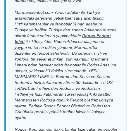
burada keşfedilecek çok çok şey var.
08:30-09:00
Feribot
Kos Limanı > D-
09.09.2026
Dentur
Limanı
Marin Turgutreis
Çarşamba
Avrasya
Marmarisferibot.com Yunan adaları ile Türkiye
D-Marin
Limanı
18:00-18:30
Feribot
10.09.2026
Dentur
Turgutreis
arasındaki seferlerin yetkili bilet satış acentesidir.
Perşembe
Avrasya
Kos Limanı > D-
10.09.2026
Dentur
Limanı > Kos
Hızlı katamaranlar ve feribotlar Yunan adalarını
08:30-09:00
Feribot
Marin Turgutreis
Perşembe
Avrasya
Limanı
Türkiye'ye bağlar.
Türkiye’den Yunan Adalarına düzenli
Limanı
18:00-18:30
Feribot
olarak feribot seferleri yapılmaktadır.
Rodos Feribot
D-Marin
Dentur
Kos Limanı > D-
Dentur
bileti
ile Türkiye'den Rodos Adası’na ulaşımın en
Turgutreis
11.09.2026 Cuma
11.09.2026 Cuma
Avrasya
Marin Turgutreis
Avrasya
Limanı > Kos
08:30-09:00
yaygın ve tercih edilen yöntemi, Marmaris’ten
18:00-18:30
Feribot
Limanı
Feribot
Limanı
düzenlenen feribot seferleridir. Bu seferler, hızlı ve
konforlu bir seyahat imkanı sunmaktadır. Marmaris
Kos Limanı > D-
12.09.2026
Dentur
D-Marin
12.09.2026
Dentur
Limanı'ndan hareket eden feribotlar ile Rodos Adası'na
Marin Turgutreis
Cumartesi
Avrasya
Turgutreis
Cumartesi
Avrasya
Limanı
18:00-18:30
Feribot
ulaşım, yaklaşık 60 dakika sürmektedir.
YESIL
Limanı > Kos
08:30-09:00
Feribot
Limanı
MARMARİS LINES ile Bodrum'dan Kos'a ve Kos'tan
Kos Limanı > D-
13.09.2026
Dentur
Bodrum'a hızlı katamaran süresi 30 dakikadır. TILOS
Marin Turgutreis
Pazar
Avrasya
D-Marin
13.09.2026
Dentur
TRAVEL ile Fethiye'den Rodos'a ve Rodos'tan
Limanı
18:00-18:30
Feribot
Turgutreis
Pazar
Avrasya
Fethiye'ye hızlı katamaran süresi yaklaşık iki saattir.
Limanı > Kos
Kos Limanı > D-
08:30-09:00
14.09.2026
Feribot
Dentur
Marmaris'ten Rodos'a günlük Feribot biletiniz kolayca
Limanı
Marin Turgutreis
Pazartesi
Avrasya
ayırtın. Fethiye Rodos Feribot Biletleri ve Rodos'tan
Limanı
18:00-18:30
Feribot
D-Marin
14.09.2026
Dentur
Günübirlik gezinizi günlük feribot biletinizi kolayca
Turgutreis
Kos Limanı > D-
Pazartesi
Avrasya
Dentur
ayırtın.
Limanı > Kos
15.09.2026 Salı
Marin Turgutreis
08:30-09:00
Avrasya
Feribot
Limanı
18:00-18:30
Limanı
Feribot
Rodos, Kos, Samos, Sakız bunlar bize yakın en popüler