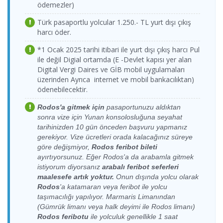
08:30-09:00
Feribot
ödemezler)
Limanı
Kos Limanı > D-
26.08.2026
Dentur
Marin Turgutreis
Çarşamba
Avrasya
D-Marin
Türk pasaportlu yolcular 1.250.- TL yurt dışı çıkış
30.08.2026
Dentur
Limanı
18:00-18:30
Feribot
Turgutreis
harcı öder.
Pazar
Avrasya
Limanı > Kos
Kos Limanı > D-
27.08.2026
Dentur
08:30-09:00
Feribot
Limanı
Marin Turgutreis
Perşembe
Avrasya
*1 Ocak 2025 tarihi itibari ile yurt dışı çıkış harcı Pul
Limanı
18:00-18:30
Feribot
ile değil Digial ortamda (E -Devlet kapısı yer alan
D-Marin
31.08.2026
Dentur
Turgutreis
Digital Vergi Daires ve GİB mobil uygulamaları
Kos Limanı > D-
Dentur
Pazartesi
Avrasya
28.08.2026 Cuma
Limanı > Kos
üzerinden Ayrıca internet ve mobil bankacılıktan)
Marin Turgutreis
Avrasya
08:30-09:00
Feribot
18:00-18:30
Limanı
Limanı
Feribot
ödenebilecektir.
D-Marin
Kos Limanı > D-
29.08.2026
Dentur
Dentur
Rodos'a gitmek için
pasaportunuzu aldıktan
Turgutreis
01.09.2026 Salı
Marin Turgutreis
Cumartesi
Avrasya
Avrasya
sonra vize için Yunan konsolosluğuna seyahat
Limanı > Kos
08:30-09:00
Limanı
18:00-18:30
Feribot
Feribot
Limanı
tarihinizden 10 gün önceden başvuru yapmanız
Kos Limanı > D-
30.08.2026
Dentur
gerekiyor. Vize ücretleri orada kalacağınız süreye
D-Marin
Marin Turgutreis
Pazar
Avrasya
02.09.2026
Dentur
göre değişmiyor,
Rodos feribot bileti
Turgutreis
Limanı
18:00-18:30
Feribot
Çarşamba
Avrasya
ayırtıyorsunuz. Eğer Rodos'a da arabamla gitmek
Limanı > Kos
08:30-09:00
Feribot
Kos Limanı > D-
31.08.2026
Dentur
istiyorum diyorsanız
arabalı feribot
seferleri
Limanı
Marin Turgutreis
Pazartesi
Avrasya
maalesefe artık yoktur.
Onun dışında yolcu olarak
D-Marin
Limanı
18:00-18:30
Feribot
03.09.2026
Dentur
Rodos
'a katamaran veya feribot ile yolcu
Turgutreis
Perşembe
Avrasya
taşımacılığı yapılıyor. Marmaris Limanından
Kos Limanı > D-
Dentur
Limanı > Kos
01.09.2026 Salı
08:30-09:00
Feribot
(Gümrük limanı veya halk deyimi ile Rodos limanı)
Marin Turgutreis
Avrasya
Limanı
18:00-18:30
Limanı
Feribot
Rodos feribotu
ile yolculuk genellikle 1 saat
D-Marin