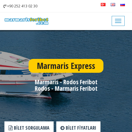
+90 252 413 02 30
Toggle
navigat
Marmaris Express
Marmaris - Rodos Feribot
Rodos - Marmaris Feribot
BILET SORGULAMA
BILET FIYATLARI