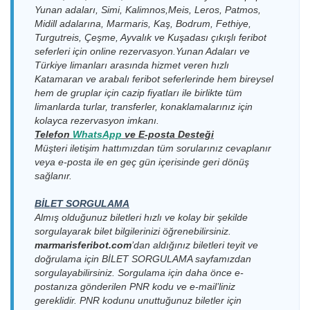
D-Marin
Kos Limanı > D-
16.09.2026
Dentur
Dentur
Yunan adaları, Simi, Kalimnos,Meis, Leros, Patmos,
Turgutreis
15.09.2026 Salı
Marin Turgutreis
Çarşamba
Avrasya
Avrasya
Midill adalarına, Marmaris, Kaş, Bodrum, Fethiye,
Limanı > Kos
08:30-09:00
Limanı
18:00-18:30
Feribot
Feribot
Turgutreis, Çeşme, Ayvalık ve Kuşadası çıkışlı feribot
Limanı
seferleri için online rezervasyon.Yunan Adaları ve
Kos Limanı > D-
17.09.2026
Dentur
D-Marin
Türkiye limanları arasında hizmet veren hızlı
Marin Turgutreis
16.09.2026
Perşembe
Avrasya
Dentur
Turgutreis
Limanı
18:00-18:30
Çarşamba
Avrasya
Feribot
Katamaran ve arabalı feribot seferlerinde hem bireysel
Limanı > Kos
08:30-09:00
Feribot
hem de gruplar için cazip fiyatları ile birlikte tüm
Limanı
Kos Limanı > D-
Dentur
18.09.2026 Cuma
limanlarda turlar, transferler, konaklamalarınız için
Marin Turgutreis
Avrasya
D-Marin
18:00-18:30
kolayca rezervasyon imkanı.
Limanı
17.09.2026
Dentur
Feribot
Turgutreis
Telefon
WhatsApp
v
e E-posta Desteği
Perşembe
Avrasya
Limanı > Kos
Kos Limanı > D-
19.09.2026
Dentur
08:30-09:00
Feribot
Müşteri iletişim hattımızdan tüm sorularınız cevaplanır
Limanı
Marin Turgutreis
Cumartesi
Avrasya
veya e-posta ile en geç gün içerisinde geri dönüş
Limanı
18:00-18:30
Feribot
D-Marin
sağlanır.
Dentur
Turgutreis
18.09.2026 Cuma
Kos Limanı > D-
20.09.2026
Dentur
Avrasya
Limanı > Kos
08:30-09:00
Marin Turgutreis
Pazar
Avrasya
BİLET SORGULAMA
Feribot
Limanı
Limanı
18:00-18:30
Feribot
Almış olduğunuz biletleri hızlı ve kolay bir şekilde
D-Marin
Kos Limanı > D-
21.09.2026
Dentur
sorgulayarak bilet bilgilerinizi öğrenebilirsiniz.
19.09.2026
Dentur
Turgutreis
Marin Turgutreis
Pazartesi
Avrasya
marmarisferibot.com
’dan aldığınız biletleri teyit ve
Cumartesi
Avrasya
Limanı > Kos
Limanı
18:00-18:30
Feribot
doğrulama için
BİLET SORGULAMA
sayfamızdan
08:30-09:00
Feribot
Limanı
sorgulayabilirsiniz. Sorgulama için daha önce e-
Kos Limanı > D-
Dentur
22.09.2026 Salı
postanıza gönderilen PNR kodu ve e-mail’liniz
D-Marin
Marin Turgutreis
Avrasya
20.09.2026
Dentur
18:00-18:30
Turgutreis
Limanı
Feribot
gereklidir. PNR kodunu unuttuğunuz biletler için
Pazar
Avrasya