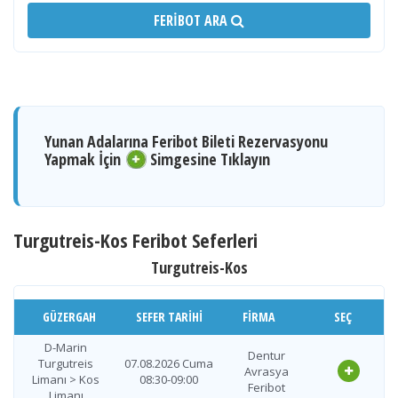
FERIBOT ARA
Yunan Adalarına Feribot Bileti Rezervasyonu
Yapmak İçin
Simgesine Tıklayın
Turgutreis-Kos Feribot Seferleri
Turgutreis-Kos
GÜZERGAH
SEFER TARIHI
FIRMA
SEÇ
D-Marin
Dentur
Turgutreis
07.08.2026 Cuma
Avrasya
Limanı > Kos
08:30-09:00
Feribot
Limanı