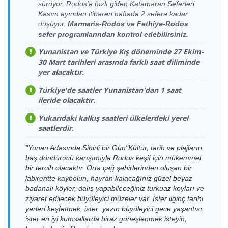
17.08.2026
Kahramanlar
sürüyor. Rodos'a hızlı giden Katamaran Seferleri
Kaş Limanı >
15.08.2026
Meis(Kastellorizo)
Meis Express
Pazartesi
Fast Ferry
Kasım ayından itibaren haftada 2 sefere kadar
Meis(Kastellorizo)
Cumartesi
Limanı > Kaş Limanı
Feribot
23:00-23:07
Feribot
düşüyor.
Marmaris-Rodos ve Fethiye-Rodos
Limanı
10:00-10:15
sefer programlarından kontrol edebilirsiniz.
18.08.2026
Kaş Limanı >
15.08.2026
Meis(Kastellorizo)
Meis Express
Meis Express
Salı
Meis(Kastellorizo)
Cumartesi
Limanı > Kaş Limanı
Feribot
Yunanistan ve Türkiye Kış döneminde 27 Ekim-
Feribot
16:00-16:15
Limanı
11:30-11:45
30 Mart tarihleri arasında farklı saat diliminde
18.08.2026
Kahramanlar
yer alacaktır.
Kaş Limanı >
15.08.2026
Kahramanlar
Meis(Kastellorizo)
Salı
Fast Ferry
Meis(Kastellorizo)
Cumartesi
Fast Ferry
Limanı > Kaş Limanı
16:00-16:07
Feribot
Türkiye'de saatler Yunanistan'dan 1 saat
Limanı
11:45-11:52
Feribot
ileride olacaktır.
19.08.2026
Kahramanlar
Kaş Limanı >
15.08.2026
Kahramanlar
Meis(Kastellorizo)
Çarşamba
Fast Ferry
Meis(Kastellorizo)
Cumartesi
Fast Ferry
Limanı > Kaş Limanı
Yukarıdaki kalkış saatleri ülkelerdeki yerel
10:30-10:37
Feribot
Limanı
17:45-18:02
Feribot
saatlerdir.
19.08.2026
Kaş Limanı >
15.08.2026
Meis(Kastellorizo)
Meis Express
Meis Express
Çarşamba
Meis(Kastellorizo)
Cumartesi
Limanı > Kaş Limanı
Feribot
"Yunan Adasında Sihirli bir Gün"Kültür, tarih ve plajların
Feribot
10:30-10:45
Limanı
18:00-18:15
baş döndürücü karışımıyla Rodos keşif için mükemmel
19.08.2026
Kahramanlar
bir tercih olacaktır. Orta çağ şehirlerinden oluşan bir
Kaş Limanı >
16.08.2026
Meis(Kastellorizo)
Meis Express
Çarşamba
Fast Ferry
labirentte kaybolun, hayran kalacağınız güzel beyaz
Meis(Kastellorizo)
Pazar
Limanı > Kaş Limanı
Feribot
16:00-16:07
Feribot
Limanı
09:30-09:45
badanalı köyler, dalış yapabileceğiniz turkuaz koyları ve
ziyaret edilecek büyüleyici müzeler var. İster ilginç tarihi
19.08.2026
Kaş Limanı >
16.08.2026
Kahramanlar
Meis(Kastellorizo)
Meis Express
Çarşamba
yerleri keşfetmek, ister yazın büyüleyici gece yaşantısı,
Meis(Kastellorizo)
Pazar
Fast Ferry
Limanı > Kaş Limanı
Feribot
16:30-16:45
ister en iyi kumsallarda biraz güneşlenmek isteyin,
Limanı
10:00-10:07
Feribot