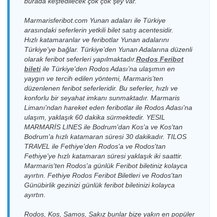
burada keşfedilecek çok çok şey var.
19.08.2026
Kaş Limanı >
17.08.2026
Kahramanlar
Meis(Kastellorizo)
Meis Express
Çarşamba
Meis(Kastellorizo)
Pazartesi
Fast Ferry
Limanı > Kaş Limanı
Feribot
Marmarisferibot.com Yunan adaları ile Türkiye
23:00-23:15
Limanı
09:30-09:37
Feribot
arasındaki seferlerin yetkili bilet satış acentesidir.
19.08.2026
Kahramanlar
Kaş Limanı >
17.08.2026
Meis(Kastellorizo)
Hızlı katamaranlar ve feribotlar Yunan adalarını
Meis Express
Çarşamba
Fast Ferry
Meis(Kastellorizo)
Pazartesi
Limanı > Kaş Limanı
Türkiye'ye bağlar.
Türkiye’den Yunan Adalarına düzenli
Feribot
23:00-23:07
Feribot
Limanı
10:00-10:15
olarak feribot seferleri yapılmaktadır.
Rodos Feribot
20.08.2026
Kahramanlar
Kaş Limanı >
17.08.2026
Kahramanlar
bileti
ile Türkiye'den Rodos Adası’na ulaşımın en
Meis(Kastellorizo)
Perşembe
Fast Ferry
Meis(Kastellorizo)
Pazartesi
Fast Ferry
Limanı > Kaş Limanı
yaygın ve tercih edilen yöntemi, Marmaris’ten
16:00-16:07
Feribot
Limanı
11:45-11:52
Feribot
düzenlenen feribot seferleridir. Bu seferler, hızlı ve
20.08.2026
konforlu bir seyahat imkanı sunmaktadır. Marmaris
Kaş Limanı >
17.08.2026
Kahramanlar
Meis(Kastellorizo)
Meis Express
Perşembe
Limanı'ndan hareket eden feribotlar ile Rodos Adası'na
Meis(Kastellorizo)
Pazartesi
Fast Ferry
Limanı > Kaş Limanı
Feribot
16:00-16:15
Limanı
17:45-17:52
Feribot
ulaşım, yaklaşık 60 dakika sürmektedir.
YESIL
MARMARİS LINES ile Bodrum'dan Kos'a ve Kos'tan
21.08.2026
Kaş Limanı >
18.08.2026
Meis(Kastellorizo)
Meis Express
Meis Express
Cuma
Bodrum'a hızlı katamaran süresi 30 dakikadır. TILOS
Meis(Kastellorizo)
Salı
Limanı > Kaş Limanı
Feribot
Feribot
10:30-10:45
TRAVEL ile Fethiye'den Rodos'a ve Rodos'tan
Limanı
09:30-09:45
Fethiye'ye hızlı katamaran süresi yaklaşık iki saattir.
21.08.2026
Kahramanlar
Kaş Limanı >
18.08.2026
Kahramanlar
Meis(Kastellorizo)
Marmaris'ten Rodos'a günlük Feribot biletiniz kolayca
Cuma
Fast Ferry
Meis(Kastellorizo)
Salı
Fast Ferry
Limanı > Kaş Limanı
ayırtın. Fethiye Rodos Feribot Biletleri ve Rodos'tan
16:00-16:07
Feribot
Limanı
10:00-10:07
Feribot
Günübirlik gezinizi günlük feribot biletinizi kolayca
21.08.2026
Kaş Limanı >
19.08.2026
Kahramanlar
Meis(Kastellorizo)
Meis Express
ayırtın.
Cuma
Meis(Kastellorizo)
Çarşamba
Fast Ferry
Limanı > Kaş Limanı
Feribot
16:30-16:45
Limanı
09:30-09:37
Feribot
Rodos, Kos, Samos, Sakız bunlar bize yakın en popüler