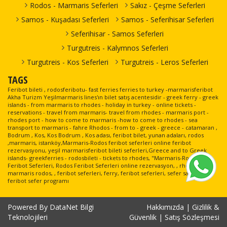
29.08.2026
Rodos - Marmaris Seferleri
Sakız - Çeşme Seferleri
Kaş Limanı >
26.08.2026
Kahramanlar
Meis(Kastellorizo)
Meis Express
Cumartesi
Meis(Kastellorizo)
Çarşamba
Fast Ferry
Limanı > Kaş Limanı
Feribot
Samos - Kuşadası Seferleri
Samos - Seferihisar Seferleri
16:30-16:45
Limanı
17:45-17:52
Feribot
Seferihisar - Samos Seferleri
29.08.2026
Kaş Limanı >
26.08.2026
Meis(Kastellorizo)
Meis Express
Meis Express
Cumartesi
Turgutreis - Kalymnos Seferleri
Meis(Kastellorizo)
Çarşamba
Limanı > Kaş Limanı
Feribot
Feribot
23:00-23:15
Limanı
18:00-18:15
Turgutreis - Kos Seferleri
Turgutreis - Leros Seferleri
29.08.2026
Kahramanlar
Kaş Limanı >
27.08.2026
Kahramanlar
Meis(Kastellorizo)
Cumartesi
Fast Ferry
TAGS
Meis(Kastellorizo)
Perşembe
Fast Ferry
Limanı > Kaş Limanı
23:00-23:07
Feribot
Limanı
09:30-09:37
Feribot
Feribot bileti , rodosferibotu- fast ferries ferries to turkey -marmarisferibot
Akha Turizm Yeşilmarmaris lines'ın bilet satış acentesidir - greek ferry - greek
30.08.2026
Kahramanlar
Kaş Limanı >
27.08.2026
Meis(Kastellorizo)
islands - from marmaris to rhodes - holiday in turkey - online tickets -
Meis Express
Pazar
Fast Ferry
reservations - travel from marmaris- travel from rhodes - marmaris port -
Meis(Kastellorizo)
Perşembe
Limanı > Kaş Limanı
Feribot
16:00-16:07
Feribot
rhodes port - how to come to marmaris -how to come to rhodes - sea
Limanı
10:00-10:15
transport to marmaris - fahre Rhodos - from to - greek - greece - catamaran ,
30.08.2026
Bodrum , Kos, Kos Bodrum , Kos adası, feribot bilet, yunan adaları, rodos
Kaş Limanı >
28.08.2026
Meis(Kastellorizo)
Meis Express
Meis Express
Pazar
,marmaris, istanköy,Marmaris-Rodos feribot seferleri online feribot
Meis(Kastellorizo)
Cuma
Limanı > Kaş Limanı
Feribot
Feribot
rezervasyonu, yeşil marmarisferibot bileti seferleri,Greece and to Greek
16:00-16:15
Limanı
09:30-09:45
islands- greekferries - rodosbileti - tickets to rhodes, "Marmaris-Rodos
31.08.2026
Kahramanlar
Feribot Seferleri, Rodos Feribot Seferleri online rezervasyon, , rhodes, ,
Kaş Limanı >
28.08.2026
Kahramanlar
Meis(Kastellorizo)
marmaris rodos, , feribot seferleri, ferry, feribot seferleri, sefer saatleri,
Pazartesi
Fast Ferry
Meis(Kastellorizo)
Cuma
Fast Ferry
Limanı > Kaş Limanı
feribot sefer programı
10:30-10:37
Feribot
Limanı
10:00-10:07
Feribot
31.08.2026
Kahramanlar
Kaş Limanı >
28.08.2026
Meis(Kastellorizo)
Meis Express
Powered By
DataNet Bilgi
Hakkımızda
|
Gizlilik &
Pazartesi
Fast Ferry
Meis(Kastellorizo)
Cuma
Limanı > Kaş Limanı
Feribot
16:00-16:07
Feribot
Teknolojileri
Güvenlik
|
Satış Sözleşmesi
Limanı
15:30-15:45