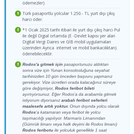
15.08.2026
ödemezler)
Kaş Limanı >
12.08.2026
Meis(Kastellorizo)
Meis Express
Meis Express
Cumartesi
Meis(Kastellorizo)
Çarşamba
Limanı > Kaş Limanı
Feribot
Feribot
23:00-23:15
Türk pasaportlu yolcular 1.250.- TL yurt dışı çıkış
Limanı
18:00-18:15
harcı öder.
15.08.2026
Kahramanlar
Kaş Limanı >
13.08.2026
Kahramanlar
Meis(Kastellorizo)
Cumartesi
Fast Ferry
Meis(Kastellorizo)
Perşembe
Fast Ferry
Limanı > Kaş Limanı
*1 Ocak 2025 tarihi itibari ile yurt dışı çıkış harcı Pul
23:00-23:07
Feribot
Limanı
09:30-09:37
Feribot
ile değil Digial ortamda (E -Devlet kapısı yer alan
16.08.2026
Kahramanlar
Digital Vergi Daires ve GİB mobil uygulamaları
Kaş Limanı >
13.08.2026
Meis(Kastellorizo)
Meis Express
Pazar
Fast Ferry
üzerinden Ayrıca internet ve mobil bankacılıktan)
Meis(Kastellorizo)
Perşembe
Limanı > Kaş Limanı
Feribot
16:00-16:07
Feribot
Limanı
10:00-10:15
ödenebilecektir.
16.08.2026
Kaş Limanı >
14.08.2026
Meis(Kastellorizo)
Meis Express
Meis Express
Rodos'a gitmek için
pasaportunuzu aldıktan
Pazar
Meis(Kastellorizo)
Cuma
Limanı > Kaş Limanı
Feribot
Feribot
16:00-16:15
sonra vize için Yunan konsolosluğuna seyahat
Limanı
09:30-09:45
tarihinizden 10 gün önceden başvuru yapmanız
17.08.2026
Kahramanlar
Kaş Limanı >
14.08.2026
Kahramanlar
Meis(Kastellorizo)
gerekiyor. Vize ücretleri orada kalacağınız süreye
Pazartesi
Fast Ferry
Meis(Kastellorizo)
Cuma
Fast Ferry
Limanı > Kaş Limanı
göre değişmiyor,
Rodos feribot bileti
10:30-10:37
Feribot
Limanı
10:00-10:07
Feribot
ayırtıyorsunuz. Eğer Rodos'a da arabamla gitmek
17.08.2026
Kahramanlar
Kaş Limanı >
14.08.2026
istiyorum diyorsanız
arabalı feribot
seferleri
Meis(Kastellorizo)
Meis Express
Pazartesi
Fast Ferry
Meis(Kastellorizo)
Cuma
Limanı > Kaş Limanı
maalesefe artık yoktur.
Onun dışında yolcu olarak
Feribot
16:00-16:07
Feribot
Limanı
15:30-15:45
Rodos
'a katamaran veya feribot ile yolcu
17.08.2026
taşımacılığı yapılıyor. Marmaris Limanından
Kaş Limanı >
15.08.2026
Kahramanlar
Meis(Kastellorizo)
Meis Express
Pazartesi
(Gümrük limanı veya halk deyimi ile Rodos limanı)
Meis(Kastellorizo)
Cumartesi
Fast Ferry
Limanı > Kaş Limanı
Feribot
16:30-16:45
Limanı
09:30-09:37
Feribot
Rodos feribotu
ile yolculuk genellikle 1 saat