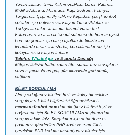
22.08.2026
Kahramanlar
Kaş Limanı >
19.08.2026
Yunan adaları, Simi, Kalimnos,Meis, Leros, Patmos,
Meis(Kastellorizo)
Meis Express
Cumartesi
Fast Ferry
Meis(Kastellorizo)
Çarşamba
Limanı > Kaş Limanı
Midill adalarına, Marmaris, Kaş, Bodrum, Fethiye,
Feribot
10:30-10:37
Feribot
Limanı
10:00-10:15
Turgutreis, Çeşme, Ayvalık ve Kuşadası çıkışlı feribot
22.08.2026
seferleri için online rezervasyon.Yunan Adaları ve
Kaş Limanı >
19.08.2026
Meis(Kastellorizo)
Meis Express
Meis Express
Cumartesi
Türkiye limanları arasında hizmet veren hızlı
Meis(Kastellorizo)
Çarşamba
Limanı > Kaş Limanı
Feribot
Feribot
10:30-10:45
Limanı
11:30-11:45
Katamaran ve arabalı feribot seferlerinde hem bireysel
hem de gruplar için cazip fiyatları ile birlikte tüm
22.08.2026
Kahramanlar
Kaş Limanı >
19.08.2026
Kahramanlar
Meis(Kastellorizo)
Cumartesi
Fast Ferry
limanlarda turlar, transferler, konaklamalarınız için
Meis(Kastellorizo)
Çarşamba
Fast Ferry
Limanı > Kaş Limanı
16:00-16:07
Feribot
kolayca rezervasyon imkanı.
Limanı
11:45-11:52
Feribot
Telefon
WhatsApp
v
e E-posta Desteği
22.08.2026
Kaş Limanı >
19.08.2026
Kahramanlar
Meis(Kastellorizo)
Meis Express
Müşteri iletişim hattımızdan tüm sorularınız cevaplanır
Cumartesi
Meis(Kastellorizo)
Çarşamba
Fast Ferry
Limanı > Kaş Limanı
Feribot
veya e-posta ile en geç gün içerisinde geri dönüş
16:30-16:45
Limanı
17:45-17:52
Feribot
sağlanır.
22.08.2026
Kaş Limanı >
19.08.2026
Meis(Kastellorizo)
Meis Express
Meis Express
Cumartesi
Meis(Kastellorizo)
Çarşamba
Limanı > Kaş Limanı
Feribot
BİLET SORGULAMA
Feribot
23:00-23:15
Limanı
18:00-18:15
Almış olduğunuz biletleri hızlı ve kolay bir şekilde
22.08.2026
Kahramanlar
Kaş Limanı >
20.08.2026
sorgulayarak bilet bilgilerinizi öğrenebilirsiniz.
Meis(Kastellorizo)
Meis Express
Cumartesi
Fast Ferry
Meis(Kastellorizo)
Perşembe
Limanı > Kaş Limanı
marmarisferibot.com
’dan aldığınız biletleri teyit ve
Feribot
23:00-23:07
Feribot
Limanı
09:30-09:45
doğrulama için
BİLET SORGULAMA
sayfamızdan
23.08.2026
Kahramanlar
sorgulayabilirsiniz. Sorgulama için daha önce e-
Kaş Limanı >
20.08.2026
Kahramanlar
Meis(Kastellorizo)
Pazar
Fast Ferry
postanıza gönderilen PNR kodu ve e-mail’liniz
Meis(Kastellorizo)
Perşembe
Fast Ferry
Limanı > Kaş Limanı
16:00-16:07
Feribot
Limanı
10:00-10:07
Feribot
gereklidir. PNR kodunu unuttuğunuz biletler için