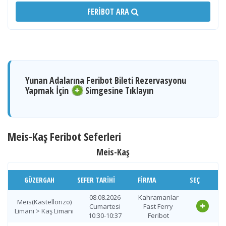
FERIBOT ARA
Yunan Adalarına Feribot Bileti Rezervasyonu
Yapmak İçin
Simgesine Tıklayın
Meis-Kaş Feribot Seferleri
Meis-Kaş
GÜZERGAH
SEFER TARIHI
FIRMA
SEÇ
08.08.2026
Kahramanlar
Meis(Kastellorizo)
Cumartesi
Fast Ferry
Limanı > Kaş Limanı
10:30-10:37
Feribot