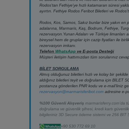
21.08.2026
Cuma
Katamaran
12:00
Rodos'tan Fethiye'ye hızlı katamaran süresi yaklaş
ayırtın. Fethiye Rodos Feribot Biletleri ve Rodos'ta
21.08.2026
Cuma
Katamaran
17:15
Rodos, Kos, Samos, Sakız bunlar bize yakın en po
21.08.2026
Cuma
Katamaran
17:30
adalarına, Marmaris, Kaş, Bodrum, Fethiye, Turgutr
rezervasyon.Yunan Adaları ve Türkiye limanları a
22.08.2026
Cumartesi
Katamaran
08:45
bireysel hem de gruplar için cazip fiyatları ile bir
rezervasyon imkanı.
22.08.2026
Cumartesi
Katamaran
12:00
Telefon
WhatsApp
v
e E-posta Desteği
Müşteri iletişim hattımızdan tüm sorularınız cevap
22.08.2026
Cumartesi
Katamaran
17:15
BİLET SORGULAMA
22.08.2026
Cumartesi
Katamaran
17:30
Almış olduğunuz biletleri hızlı ve kolay bir şekilde 
aldığınız biletleri teyit ve doğrulama için
BİLET 
22.08.2026
Cumartesi
Katamaran
10:30
postanıza gönderilen PNR kodu ve e-mail’liniz ger
rezervasyon@marmarisferibot.com
adresine e-pos
23.08.2026
Pazar
Katamaran
08:45
%100 Güvenli Alışveriş
marmarisferry.com’da tüm
23.08.2026
Pazar
Katamaran
12:00
doğrulama ve güvenlik şifresi, kredi kartı güvenlik
bilgileriniz 3D Secure ödeme sistemi ve 256 BIT S
23.08.2026
Pazar
Katamaran
17:15
+90 530 772 69 10