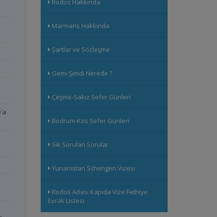
Rodos Hakkında
Katamaran
16:00
17:00
Marmaris Hakkında
Katamaran
19:15
20:15
Şartlar ve Sözleşme
Katamaran
09:00
10:00
Gemi Şimdi Nerede ?
Katamaran
10:30
11:30
Katamaran
16:00
17:00
Çeşme-Sakız Sefer Günleri
'a
Katamaran
19:15
20:15
Bodrum-Kos Sefer Günleri
Katamaran
09:00
10:00
Sık Sorulan Sorular
Katamaran
10:30
11:30
Yunanistan Schengen Vizesi
Katamaran
16:00
17:00
Katamaran
19:15
20:15
Rodos Adası Kapıda Vize Fethiye
Evrak Listesi
Katamaran
09:00
10:00