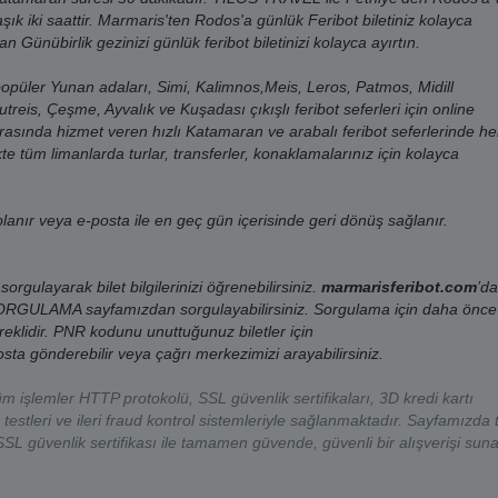
13:00
22.08.2026
Cumartesi
ık iki saattir. Marmaris'ten Rodos'a günlük Feribot biletiniz kolayca
n Günübirlik gezinizi günlük feribot biletinizi kolayca ayırtın.
18:15
22.08.2026
Cumartesi
püler Yunan adaları, Simi, Kalimnos,Meis, Leros, Patmos, Midill
18:30
22.08.2026
Cumartesi
eis, Çeşme, Ayvalık ve Kuşadası çıkışlı feribot seferleri için online
rasında hizmet veren hızlı Katamaran ve arabalı feribot seferlerinde h
09:45
22.08.2026
Cumartesi
likte tüm limanlarda turlar, transferler, konaklamalarınız için kolayca
13:00
22.08.2026
Cumartesi
lanır veya e-posta ile en geç gün içerisinde geri dönüş sağlanır.
18:15
23.08.2026
Pazar
18:30
23.08.2026
Pazar
sorgulayarak bilet bilgilerinizi öğrenebilirsiniz.
marmarisferibot.com
’d
SORGULAMA
sayfamızdan sorgulayabilirsiniz. Sorgulama için daha önce
11:30
23.08.2026
Pazar
eklidir. PNR kodunu unuttuğunuz biletler için
ta gönderebilir veya çağrı merkezimizi arayabilirsiniz.
09:45
23.08.2026
Pazar
 işlemler HTTP protokolü, SSL güvenlik sertifikaları
, 3D kredi kartı
13:00
24.08.2026
Pazartesi
 testleri ve ileri fraud kontrol sistemleriyle sağlanmaktadır. Sayfamızda
SL güvenlik sertifikası ile tamamen güvende, güvenli bir alışverişi suna
18:15
24.08.2026
Pazartesi