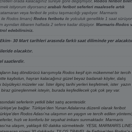
retleri orada kalacağınız süreye göre değişmiyor,
Rodos feribot bilet
tmek istiyorum diyorsanız
arabalı feribot
seferleri maalesefe artık
18:30
19.08.2026
Çarşamba
katamaran veya feribot ile yolcu taşımacılığı yapılıyor. Marmaris
 ile Rodos limanı)
Rodos feribotu
ile yolculuk genellikle 1 saat sürüyor
09:45
19.08.2026
Çarşamba
ım ayından itibaren haftada 2 sefere kadar düşüyor.
Marmaris-Rodos 
ol edebilirsiniz.
13:00
19.08.2026
Çarşamba
im- 30 Mart tarihleri arasında farklı saat diliminde yer alacaktır
18:15
20.08.2026
Perşembe
leride olacaktır.
18:30
20.08.2026
Perşembe
l saatlerdir.
11:30
20.08.2026
Perşembe
plajların baş döndürücü karışımıyla Rodos keşif için mükemmel bir tercih
09:45
20.08.2026
Perşembe
entte kaybolun, hayran kalacağınız güzel beyaz badanalı köyler, dalış
 büyüleyici müzeler var. İster ilginç tarihi yerleri keşfetmek, ister yazın
13:00
21.08.2026
Cuma
da biraz güneşlenmek isteyin, burada keşfedilecek çok çok şey var.
18:15
21.08.2026
Cuma
ndaki seferlerin yetkili bilet satış acentesidir.
Türkiye'ye bağlar.
Türkiye’den Yunan Adalarına düzenli olarak feribot
18:30
21.08.2026
Cuma
Türkiye'den Rodos Adası’na ulaşımın en yaygın ve tercih edilen yöntemi
seferler, hızlı ve konforlu bir seyahat imkanı sunmaktadır. Marmaris
09:45
21.08.2026
Cuma
ası'na ulaşım, yaklaşık 60 dakika sürmektedir.
YESIL MARMARİS LINE
katamaran süresi 30 dakikadır. TILOS TRAVEL ile Fethiye'den Rodos'a 