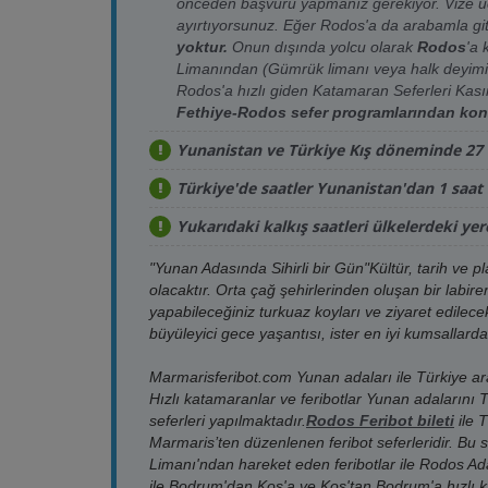
önceden başvuru yapmanız gerekiyor. Vize üc
ayırtıyorsunuz. Eğer Rodos'a da arabamla gi
18.08.2026
Salı
Katamaran
17:30
yoktur.
Onun dışında yolcu olarak
Rodos
'a 
Limanından (Gümrük limanı veya halk deyimi
19.08.2026
Çarşamba
Katamaran
08:45
Rodos'a hızlı giden Katamaran Seferleri Kas
Fethiye-Rodos sefer programlarından kontr
19.08.2026
Çarşamba
Katamaran
12:00
Yunanistan ve Türkiye Kış döneminde 27 Ek
19.08.2026
Çarşamba
Katamaran
17:15
Türkiye'de saatler Yunanistan'dan 1 saat i
19.08.2026
Çarşamba
Katamaran
17:30
Yukarıdaki kalkış saatleri ülkelerdeki yere
19.08.2026
Çarşamba
Katamaran
10:30
"Yunan Adasında Sihirli bir Gün"Kültür, tarih ve 
20.08.2026
Perşembe
Katamaran
08:45
olacaktır. Orta çağ şehirlerinden oluşan bir labir
yapabileceğiniz turkuaz koyları ve ziyaret edilecek
20.08.2026
Perşembe
Katamaran
12:00
büyüleyici gece yaşantısı, ister en iyi kumsallar
20.08.2026
Perşembe
Katamaran
17:15
Marmarisferibot.com Yunan adaları ile Türkiye arası
Hızlı katamaranlar ve feribotlar Yunan adalarını 
20.08.2026
Perşembe
Katamaran
17:30
seferleri yapılmaktadır.
Rodos Feribot bileti
ile 
Marmaris’ten düzenlenen feribot seferleridir. Bu 
21.08.2026
Cuma
Katamaran
08:45
Limanı'ndan hareket eden feribotlar ile Rodos Ad
ile Bodrum'dan Kos'a ve Kos'tan Bodrum'a hızlı 