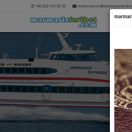
+90 252 413 02 30
rezervasyon@marmarisferibo
marmari