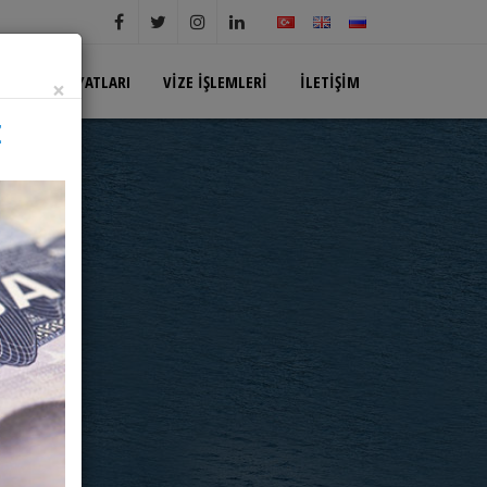
BILET FIYATLARI
VIZE İŞLEMLERI
İLETIŞIM
×
Z