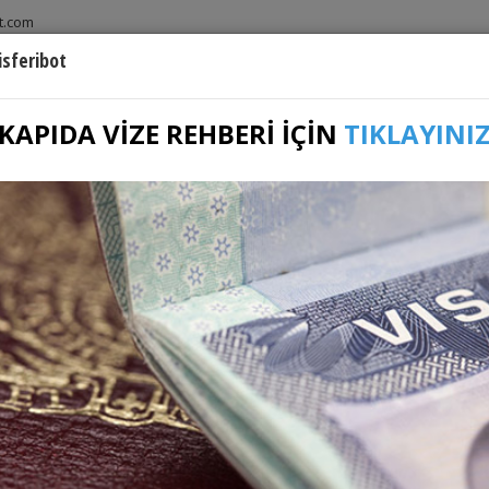
t.com
sferibot
ANASAYFA
SEFER PROGRAMLARI
LIMANLAR
KAPIDA VİZE REHBERİ İÇİN
TIKLAYINI
Marmaris Express
Marmaris - Rodos Feribot
Rodos - Marmaris Feribot