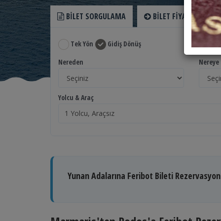
BILET SORGULAMA
BILET FIYATLARI
Tek Yön
Gidiş Dönüş
Nereden
Nereye
Yolcu & Araç
Yunan Adalarına Feribot Bileti Rezervasyo