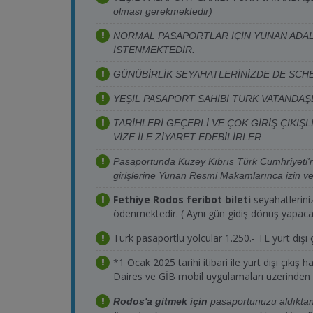
olması gerekmektedir)
16.08.2026
Pazar
Katamaran
12:00
NORMAL PASAPORTLAR İÇİN YUNAN ADAL
İSTENMEKTEDİR.
16.08.2026
Pazar
Katamaran
17:15
GÜNÜBİRLİK SEYAHATLERİNİZDE DE SC
16.08.2026
Pazar
Katamaran
17:30
YEŞİL PASAPORT SAHİBİ TÜRK VATANDAŞ
17.08.2026
Pazartesi
Katamaran
08:45
TARİHLERİ GEÇERLİ VE ÇOK GİRİŞ ÇIKIŞ
17.08.2026
Pazartesi
Katamaran
12:00
VİZE İLE ZİYARET EDEBİLİRLER.
Pasaportunda Kuzey Kıbrıs Türk Cumhriyeti
17.08.2026
Pazartesi
Katamaran
17:15
girişlerine Yunan Resmi Makamlarınca izin v
17.08.2026
Pazartesi
Katamaran
17:30
Fethiye Rodos feribot bileti
seyahatlerini
ödenmektedir. ( Aynı gün gidiş dönüş yapac
17.08.2026
Pazartesi
Katamaran
10:30
Türk pasaportlu yolcular 1.250.- TL yurt dışı 
18.08.2026
Salı
Katamaran
08:45
*1 Ocak 2025 tarihi itibari ile yurt dışı çıkış 
18.08.2026
Salı
Katamaran
12:00
Daires ve GİB mobil uygulamaları üzerinden A
Rodos'a gitmek için
pasaportunuzu aldıktan
18.08.2026
Salı
Katamaran
17:15