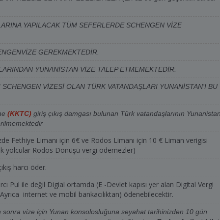
13:00
16.08.2026
Pazar
ARINA YAPILACAK TÜM SEFERLERDE SCHENGEN VİZE
18:15
16.08.2026
Pazar
HENGENVİZE GEREKMEKTEDİR.
18:30
17.08.2026
Pazartesi
LARINDAN YUNANİSTAN VİZE TALEP ETMEMEKTEDİR.
09:45
17.08.2026
Pazartesi
LI SCHENGEN VİZESİ OLAN TÜRK VATANDAŞLARI YUNANİSTAN'I BU
13:00
17.08.2026
Pazartesi
'ne
(KKTC)
giriş çıkış damgası bulunan Türk vatandaşlarının Yunanistan
18:15
17.08.2026
Pazartesi
erilmemektedir
18:30
18.08.2026
Salı
zde Fethiye Limanı için 6€ ve Rodos Limanı için 10 € Liman verigisi
ak yolcular Rodos Dönüşü vergi ödemezler)
11:30
18.08.2026
Salı
çıkış harcı öder.
09:45
18.08.2026
Salı
harcı Pul ile değil Digial ortamda (E -Devlet kapısı yer alan Digital Vergi
13:00
18.08.2026
Salı
yrıca internet ve mobil bankacılıktan) ödenebilecektir.
 sonra vize için Yunan konsolosluğuna seyahat tarihinizden 10 gün
18:15
19.08.2026
Çarşamba