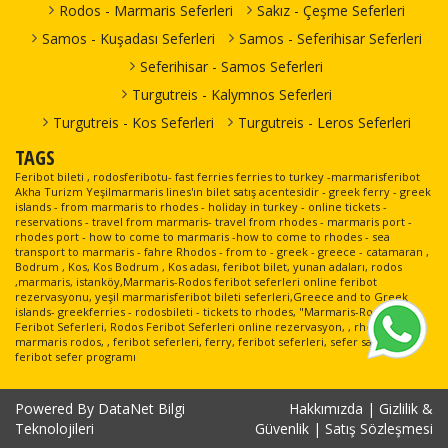
Kos Limanı >
Pazar
Rodos - Marmaris Seferleri
Sakız - Çeşme Seferleri
Yolcu Limanı >
21.08.2026
Katamaran
Bodrum
09:00-09:30
Yeşil Marmaris
Kos Limanı
Cuma
Cruise Port
Katamaran
Samos - Kuşadası Seferleri
Samos - Seferihisar Seferleri
10:00-10:30
Yolcu Limanı
Bodrum Kale
23.08.2026
Dentur Avrasya
Seferihisar - Samos Seferleri
Limanı > Kos
Pazar
Kos Limanı >
Feribot
Limanı
09:15-10:00
21.08.2026
Turgutreis - Kalymnos Seferleri
Bodrum
Yeşil Marmaris
Cuma
Cruise Port
Katamaran
Bodrum
Turgutreis - Kos Seferleri
Turgutreis - Leros Seferleri
17:00-17:30
23.08.2026
Yolcu Limanı
Cruise Port
Yeşil Marmaris
Pazar
TAGS
Yolcu Limanı >
Katamaran
Kos Limanı >
12:00-12:30
21.08.2026
Kos Limanı
Dentur Avrasya
Feribot bileti , rodosferibotu- fast ferries ferries to turkey -marmarisferibot
Bodrum Kale
Cuma
Feribot
Akha Turizm Yeşilmarmaris lines'ın bilet satış acentesidir - greek ferry - greek
Limanı
17:15-18:00
Bodrum
islands - from marmaris to rhodes - holiday in turkey - online tickets -
23.08.2026
Cruise Port
Yeşil Marmaris
reservations - travel from marmaris- travel from rhodes - marmaris port -
Kos Limanı >
Pazar
rhodes port - how to come to marmaris -how to come to rhodes - sea
Yolcu Limanı >
21.08.2026
Katamaran
Bodrum
18:00-18:30
Yeşil Marmaris
transport to marmaris - fahre Rhodos - from to - greek - greece - catamaran ,
Kos Limanı
Cuma
Cruise Port
Katamaran
Bodrum , Kos, Kos Bodrum , Kos adası, feribot bilet, yunan adaları, rodos
19:00-19:30
,marmaris, istanköy,Marmaris-Rodos feribot seferleri online feribot
Yolcu Limanı
Bodrum
24.08.2026
rezervasyonu, yeşil marmarisferibot bileti seferleri,Greece and to Greek
Cruise Port
Yeşil Marmaris
Kos Limanı >
Pazartesi
islands- greekferries - rodosbileti - tickets to rhodes, "Marmaris-Rodos
Yolcu Limanı >
22.08.2026
Katamaran
Feribot Seferleri, Rodos Feribot Seferleri online rezervasyon, , rhodes, ,
Bodrum
09:00-09:30
Yeşil Marmaris
Kos Limanı
Cumartesi
marmaris rodos, , feribot seferleri, ferry, feribot seferleri, sefer saatleri,
Cruise Port
Katamaran
10:00-10:30
feribot sefer programı
Yolcu Limanı
Bodrum Kale
24.08.2026
Dentur Avrasya
Limanı > Kos
Pazartesi
Kos Limanı >
Feribot
Limanı
09:15-10:00
22.08.2026
Powered By
DataNet Bilgi
Hakkımızda
|
Gizlilik &
Bodrum
Yeşil Marmaris
Cumartesi
Teknolojileri
Güvenlik
|
Satış Sözleşmesi
Cruise Port
Katamaran
Bodrum
17:00-17:30
24.08.2026