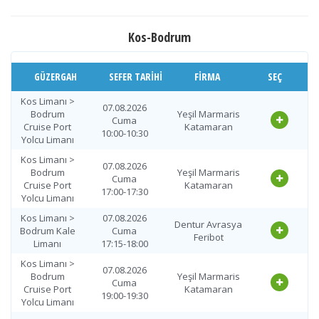
Kos Limanı
Bodrum
08.08.2026
Kos-Bodrum
Cruise Port
Yeşil Marmaris
Cumartesi
Yolcu Limanı >
Katamaran
18:00-18:30
Kos Limanı
GÜZERGAH
SEFER TARIHI
FIRMA
SEÇ
Bodrum
09.08.2026
Cruise Port
Yeşil Marmaris
Kos Limanı >
Pazar
Yolcu Limanı >
07.08.2026
Katamaran
Bodrum
09:00-09:30
Yeşil Marmaris
Kos Limanı
Cuma
Cruise Port
Katamaran
10:00-10:30
Yolcu Limanı
Bodrum Kale
09.08.2026
Dentur Avrasya
Limanı > Kos
Pazar
Kos Limanı >
Feribot
Limanı
09:15-10:00
07.08.2026
Bodrum
Yeşil Marmaris
Cuma
Cruise Port
Katamaran
Bodrum
17:00-17:30
09.08.2026
Yolcu Limanı
Cruise Port
Yeşil Marmaris
Pazar
Yolcu Limanı >
Katamaran
Kos Limanı >
12:00-12:30
07.08.2026
Kos Limanı
Dentur Avrasya
Bodrum Kale
Cuma
Feribot
Limanı
17:15-18:00
Bodrum
09.08.2026
Cruise Port
Yeşil Marmaris
Kos Limanı >
Pazar
Yolcu Limanı >
07.08.2026
Katamaran
Bodrum
18:00-18:30
Yeşil Marmaris
Kos Limanı
Cuma
Cruise Port
Katamaran
19:00-19:30
Yolcu Limanı
Bodrum
10.08.2026
Cruise Port
Yeşil Marmaris