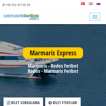
+90 252 413 02 30
Toggle
navigat
Marmaris Express
Marmaris - Rodos Feribot
Rodos - Marmaris Feribot
BILET SORGULAMA
BILET FIYATLARI