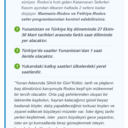
Bodrum
Yeşil Marmaris
sürüyor. Rodos'a hızlı giden Katamaran Seferleri
Çarşamba
Cruise Port
Katamaran
Bodrum
17:00-17:30
Kasım ayından itibaren haftada 2 sefere kadar
14.08.2026
Yolcu Limanı
Cruise Port
Yeşil Marmaris
Cuma
düşüyor.
Marmaris-Rodos ve Fethiye-Rodos
Yolcu Limanı >
Katamaran
Kos Limanı >
12:00-12:30
12.08.2026
sefer programlarından kontrol edebilirsiniz.
Kos Limanı
Dentur Avrasya
Bodrum Kale
Çarşamba
Feribot
Limanı
17:15-18:00
Yunanistan ve Türkiye Kış döneminde 27 Ekim-
Bodrum
14.08.2026
Cruise Port
Yeşil Marmaris
30 Mart tarihleri arasında farklı saat diliminde
Kos Limanı >
Cuma
Yolcu Limanı >
12.08.2026
Katamaran
yer alacaktır.
Bodrum
18:00-18:30
Yeşil Marmaris
Kos Limanı
Çarşamba
Cruise Port
Katamaran
19:00-19:30
Türkiye'de saatler Yunanistan'dan 1 saat
Yolcu Limanı
Bodrum
15.08.2026
ileride olacaktır.
Cruise Port
Yeşil Marmaris
Kos Limanı >
Cumartesi
Yolcu Limanı >
13.08.2026
Katamaran
Bodrum
09:00-09:30
Yeşil Marmaris
Yukarıdaki kalkış saatleri ülkelerdeki yerel
Kos Limanı
Perşembe
Cruise Port
Katamaran
saatlerdir.
10:00-10:30
Yolcu Limanı
Bodrum Kale
15.08.2026
Dentur Avrasya
Limanı > Kos
Cumartesi
"Yunan Adasında Sihirli bir Gün"Kültür, tarih ve plajların
Kos Limanı >
Feribot
Limanı
09:15-10:00
13.08.2026
Bodrum
Yeşil Marmaris
baş döndürücü karışımıyla Rodos keşif için mükemmel
Perşembe
Cruise Port
Katamaran
Bodrum
bir tercih olacaktır. Orta çağ şehirlerinden oluşan bir
17:00-17:30
15.08.2026
Yolcu Limanı
Cruise Port
Yeşil Marmaris
labirentte kaybolun, hayran kalacağınız güzel beyaz
Cumartesi
Yolcu Limanı >
Katamaran
badanalı köyler, dalış yapabileceğiniz turkuaz koyları ve
Kos Limanı >
12:00-12:30
13.08.2026
Kos Limanı
Dentur Avrasya
ziyaret edilecek büyüleyici müzeler var. İster ilginç tarihi
Bodrum Kale
Perşembe
Feribot
Limanı
17:15-18:00
yerleri keşfetmek, ister yazın büyüleyici gece yaşantısı,
Bodrum
15.08.2026
Cruise Port
Yeşil Marmaris
ister en iyi kumsallarda biraz güneşlenmek isteyin,
Kos Limanı >
Cumartesi
Yolcu Limanı >
13.08.2026
Katamaran