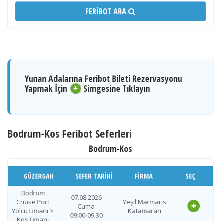
FERIBOT ARA
Yunan Adalarına Feribot Bileti Rezervasyonu
Yapmak İçin
Simgesine Tıklayın
Bodrum-Kos Feribot Seferleri
Bodrum-Kos
GÜZERGAH
SEFER TARIHI
FIRMA
SEÇ
Bodrum
07.08.2026
Cruise Port
Yeşil Marmaris
Cuma
Yolcu Limanı >
Katamaran
09:00-09:30
Kos Limanı