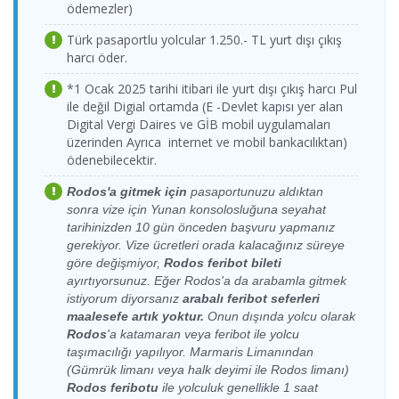
19:00-19:30
ödemezler)
Yolcu Limanı
Bodrum
13.08.2026
Cruise Port
Yeşil Marmaris
Kos Limanı >
Perşembe
Türk pasaportlu yolcular 1.250.- TL yurt dışı çıkış
Yolcu Limanı >
Katamaran
Bodrum
11.08.2026 Salı
09:00-09:30
Yeşil Marmaris
harcı öder.
Kos Limanı
Cruise Port
10:00-10:30
Katamaran
Yolcu Limanı
Bodrum Kale
13.08.2026
*1 Ocak 2025 tarihi itibari ile yurt dışı çıkış harcı Pul
Dentur Avrasya
Limanı > Kos
Perşembe
ile değil Digial ortamda (E -Devlet kapısı yer alan
Kos Limanı >
Feribot
Limanı
09:15-10:00
Bodrum
11.08.2026 Salı
Yeşil Marmaris
Digital Vergi Daires ve GİB mobil uygulamaları
Cruise Port
17:00-17:30
Katamaran
Bodrum
üzerinden Ayrıca internet ve mobil bankacılıktan)
13.08.2026
Yolcu Limanı
Cruise Port
Yeşil Marmaris
ödenebilecektir.
Perşembe
Yolcu Limanı >
Katamaran
Kos Limanı >
12:00-12:30
Kos Limanı
11.08.2026 Salı
Dentur Avrasya
Rodos'a gitmek için
pasaportunuzu aldıktan
Bodrum Kale
17:15-18:00
Feribot
sonra vize için Yunan konsolosluğuna seyahat
Limanı
Bodrum
13.08.2026
tarihinizden 10 gün önceden başvuru yapmanız
Cruise Port
Yeşil Marmaris
Kos Limanı >
Perşembe
Yolcu Limanı >
Katamaran
gerekiyor. Vize ücretleri orada kalacağınız süreye
Bodrum
11.08.2026 Salı
18:00-18:30
Yeşil Marmaris
Kos Limanı
göre değişmiyor,
Rodos feribot bileti
Cruise Port
19:00-19:30
Katamaran
ayırtıyorsunuz. Eğer Rodos'a da arabamla gitmek
Yolcu Limanı
Bodrum
14.08.2026
istiyorum diyorsanız
arabalı feribot
seferleri
Cruise Port
Yeşil Marmaris
Kos Limanı >
Cuma
maalesefe artık yoktur.
Onun dışında yolcu olarak
Yolcu Limanı >
12.08.2026
Katamaran
Bodrum
09:00-09:30
Yeşil Marmaris
Kos Limanı
Çarşamba
Rodos
'a katamaran veya feribot ile yolcu
Cruise Port
Katamaran
10:00-10:30
taşımacılığı yapılıyor. Marmaris Limanından
Yolcu Limanı
Bodrum Kale
14.08.2026
Dentur Avrasya
(Gümrük limanı veya halk deyimi ile Rodos limanı)
Limanı > Kos
Cuma
Kos Limanı >
Feribot
Rodos feribotu
ile yolculuk genellikle 1 saat
Limanı
09:15-10:00
12.08.2026