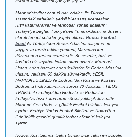
burada keşfedilecek çok çok şey var.
Bodrum
18:00-18:30
Yeşil Marmaris
Kos Limanı
Perşembe
Cruise Port
Katamaran
19:00-19:30
Marmarisferibot.com Yunan adaları ile Türkiye
Yolcu Limanı
Bodrum
16.08.2026
arasındaki seferlerin yetkili bilet satış acentesidir.
Cruise Port
Yeşil Marmaris
Kos Limanı >
Pazar
Yolcu Limanı >
14.08.2026
Katamaran
Hızlı katamaranlar ve feribotlar Yunan adalarını
Bodrum
09:00-09:30
Yeşil Marmaris
Kos Limanı
Cuma
Türkiye'ye bağlar.
Türkiye’den Yunan Adalarına düzenli
Cruise Port
Katamaran
10:00-10:30
olarak feribot seferleri yapılmaktadır.
Rodos Feribot
Yolcu Limanı
Bodrum Kale
16.08.2026
Dentur Avrasya
bileti
ile Türkiye'den Rodos Adası’na ulaşımın en
Limanı > Kos
Pazar
Kos Limanı >
Feribot
yaygın ve tercih edilen yöntemi, Marmaris’ten
Limanı
09:15-10:00
14.08.2026
Bodrum
Yeşil Marmaris
Cuma
düzenlenen feribot seferleridir. Bu seferler, hızlı ve
Cruise Port
Katamaran
Bodrum
17:00-17:30
16.08.2026
konforlu bir seyahat imkanı sunmaktadır. Marmaris
Yolcu Limanı
Cruise Port
Yeşil Marmaris
Pazar
Limanı'ndan hareket eden feribotlar ile Rodos Adası'na
Yolcu Limanı >
Katamaran
Kos Limanı >
12:00-12:30
14.08.2026
ulaşım, yaklaşık 60 dakika sürmektedir.
YESIL
Kos Limanı
Dentur Avrasya
Bodrum Kale
Cuma
MARMARİS LINES ile Bodrum'dan Kos'a ve Kos'tan
Feribot
Limanı
17:15-18:00
Bodrum
16.08.2026
Bodrum'a hızlı katamaran süresi 30 dakikadır. TILOS
Cruise Port
Yeşil Marmaris
Kos Limanı >
Pazar
TRAVEL ile Fethiye'den Rodos'a ve Rodos'tan
Yolcu Limanı >
14.08.2026
Katamaran
Bodrum
18:00-18:30
Yeşil Marmaris
Fethiye'ye hızlı katamaran süresi yaklaşık iki saattir.
Kos Limanı
Cuma
Cruise Port
Katamaran
Marmaris'ten Rodos'a günlük Feribot biletiniz kolayca
19:00-19:30
Yolcu Limanı
Bodrum
ayırtın. Fethiye Rodos Feribot Biletleri ve Rodos'tan
17.08.2026
Cruise Port
Yeşil Marmaris
Kos Limanı >
Pazartesi
Günübirlik gezinizi günlük feribot biletinizi kolayca
Yolcu Limanı >
15.08.2026
Katamaran
Bodrum
09:00-09:30
Yeşil Marmaris
ayırtın.
Kos Limanı
Cumartesi
Cruise Port
Katamaran
10:00-10:30
Yolcu Limanı
Bodrum Kale
17.08.2026
Rodos, Kos, Samos, Sakız bunlar bize yakın en popüler
Dentur Avrasya