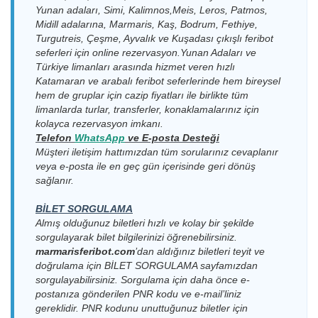
Limanı > Kos
Pazartesi
Yunan adaları, Simi, Kalimnos,Meis, Leros, Patmos,
Kos Limanı >
Feribot
Limanı
09:15-10:00
15.08.2026
Bodrum
Yeşil Marmaris
Midill adalarına, Marmaris, Kaş, Bodrum, Fethiye,
Cumartesi
Cruise Port
Katamaran
Bodrum
Turgutreis, Çeşme, Ayvalık ve Kuşadası çıkışlı feribot
17:00-17:30
17.08.2026
Yolcu Limanı
Cruise Port
Yeşil Marmaris
seferleri için online rezervasyon.Yunan Adaları ve
Pazartesi
Yolcu Limanı >
Katamaran
Türkiye limanları arasında hizmet veren hızlı
Kos Limanı >
12:00-12:30
15.08.2026
Kos Limanı
Dentur Avrasya
Katamaran ve arabalı feribot seferlerinde hem bireysel
Bodrum Kale
Cumartesi
Feribot
Limanı
17:15-18:00
hem de gruplar için cazip fiyatları ile birlikte tüm
Bodrum
17.08.2026
Cruise Port
Yeşil Marmaris
limanlarda turlar, transferler, konaklamalarınız için
Kos Limanı >
Pazartesi
Yolcu Limanı >
15.08.2026
Katamaran
kolayca rezervasyon imkanı.
Bodrum
18:00-18:30
Yeşil Marmaris
Kos Limanı
Cumartesi
Telefon
WhatsApp
v
e E-posta Desteği
Cruise Port
Katamaran
19:00-19:30
Müşteri iletişim hattımızdan tüm sorularınız cevaplanır
Yolcu Limanı
Bodrum
veya e-posta ile en geç gün içerisinde geri dönüş
Cruise Port
18.08.2026 Salı
Yeşil Marmaris
Kos Limanı >
Yolcu Limanı >
09:00-09:30
16.08.2026
Katamaran
sağlanır.
Bodrum
Yeşil Marmaris
Kos Limanı
Pazar
Cruise Port
Katamaran
10:00-10:30
BİLET SORGULAMA
Yolcu Limanı
Bodrum Kale
18.08.2026 Salı
Dentur Avrasya
Almış olduğunuz biletleri hızlı ve kolay bir şekilde
Limanı > Kos
Kos Limanı >
09:15-10:00
Feribot
sorgulayarak bilet bilgilerinizi öğrenebilirsiniz.
Limanı
16.08.2026
Bodrum
Yeşil Marmaris
Pazar
marmarisferibot.com
’dan aldığınız biletleri teyit ve
Cruise Port
Katamaran
Bodrum
17:00-17:30
doğrulama için
BİLET SORGULAMA
sayfamızdan
Yolcu Limanı
Cruise Port
18.08.2026 Salı
Yeşil Marmaris
sorgulayabilirsiniz. Sorgulama için daha önce e-
Yolcu Limanı >
12:00-12:30
Katamaran
Kos Limanı >
16.08.2026
postanıza gönderilen PNR kodu ve e-mail’liniz
Kos Limanı
Dentur Avrasya
Bodrum Kale
Pazar
gereklidir. PNR kodunu unuttuğunuz biletler için
Feribot
Limanı
17:15-18:00
Bodrum