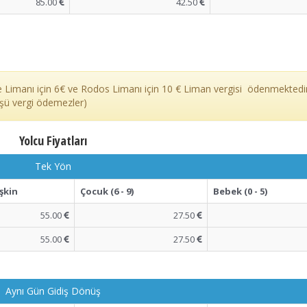
85.00
42.50
ye Limanı için 6€ ve Rodos Limanı için 10 € Liman vergisi ödenmektedir
şü vergi ödemezler)
Yolcu Fiyatları
Tek Yön
şkin
Çocuk (6 - 9)
Bebek (0 - 5)
55.00
27.50
55.00
27.50
Aynı Gün Gidiş Dönüş