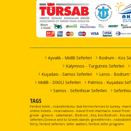
Ayvalık - Midilli Seferleri
Bodrum - Kos Sef
Kalymnos - Turgutreis Seferleri
Kuşadası - Samos Seferleri
Leros - Bodrum S
Midilli - DİKİLİ Seferleri
Patmos - Kuşadası Sefe
Samos - Seferihisar Seferleri
Seferihis
TAGS
Feribot bileti , rodosferibotu- fast ferries ferries to turkey -ma
online tickets - reservations - travel from marmaris- travel fr
greek - greece - catamaran , Bodrum , Kos, Kos Bodrum , Kos adas
seferleri,Greece and to Greek islands- greekferries - rodosbileti
ferry, feribot seferleri, sefer saatleri, feribot sefer programı