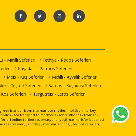
İ - Midilli Seferleri
Fethiye - Rodos Seferleri
erleri
Kuşadası - Patmos Seferleri
Meis - Kaş Seferleri
Midilli - Ayvalık Seferleri
akız - Çeşme Seferleri
Samos - Kuşadası Seferleri
 Kos Seferleri
Turgutreis - Leros Seferleri
- greek islands - from marmaris to rhodes - holiday in turkey -
hodes - sea transport to marmaris - fahre Rhodos - from to -
ferleri online feribot rezervasyonu, yeşil marmarisferibot bileti
e rezervasyon, , rhodes, , marmaris rodos, , feribot seferleri,