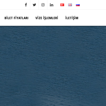
BILET FIYATLARI
VIZE İŞLEMLERI
İLETIŞIM