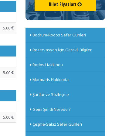
Bilet Fiyatları
5.00
Bodrum-Rodos Sefer Günleri
Rezervasyon İçin Gerekli Bilgiler
Rodos Hakkında
5.00
Marmaris Hakkında
Şartlar ve Sözleşme
Gemi Şimdi Nerede ?
5.00
Çeşme-Sakız Sefer Günleri