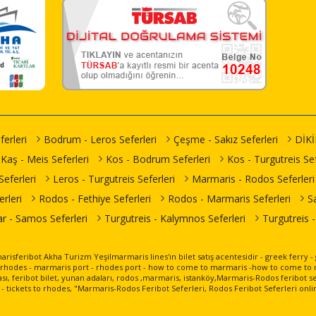
erleri
Bodrum - Leros Seferleri
Çeşme - Sakız Seferleri
DİKİL
Kaş - Meis Seferleri
Kos - Bodrum Seferleri
Kos - Turgutreis Sef
eferleri
Leros - Turgutreis Seferleri
Marmaris - Rodos Seferleri
rleri
Rodos - Fethiye Seferleri
Rodos - Marmaris Seferleri
S
ar - Samos Seferleri
Turgutreis - Kalymnos Seferleri
Turgutreis -
rmarisferibot Akha Turizm Yeşilmarmaris lines'ın bilet satış acentesidir - greek ferry 
om rhodes - marmaris port - rhodes port - how to come to marmaris -how to come to r
ı, feribot bilet, yunan adaları, rodos ,marmaris, istanköy,Marmaris-Rodos feribot se
 - tickets to rhodes, "Marmaris-Rodos Feribot Seferleri, Rodos Feribot Seferleri onlin