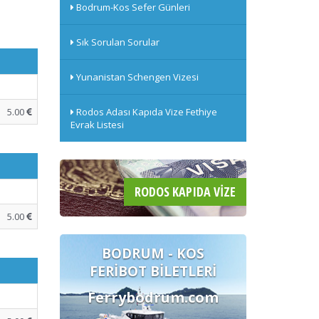
Bodrum-Kos Sefer Günleri
Sık Sorulan Sorular
Yunanistan Schengen Vizesi
5.00
Rodos Adası Kapıda Vize Fethiye
Evrak Listesi
RODOS KAPIDA VIZE
5.00
BODRUM - KOS
FERİBOT BİLETLERİ
Ferrybodrum.com