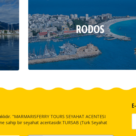
RODOS
E
klıdır.
"MARMARISFERRY TOURS SEYAHAT ACENTESI
sine sahip bir seyahat acentasidir.TURSAB (Türk Seyahat