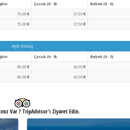
şkin
Çocuk (6 - 9)
Bebek (0 - 5)
75.00
37.50
75.00
37.50
Açık Dönüş
şkin
Çocuk (6 - 9)
Bebek (0 - 5)
85.00
42.50
85.00
42.50
ınız Var ? TripAdvisor'ı Ziyaret Edin.