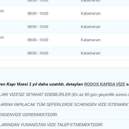
08:00 - 10:00
Katamaran
17:00 - 19:00
Katamaran
be
08:00 - 10:00
Katamaran
17:00 - 19:00
Katamaran
ba
08:00 - 10:00
Katamaran
17:00 - 19:00
Katamaran
si
be
08:00 - 10:00
Katamaran
17:00 - 19:00
Katamaran
08:00 - 10:00
Katamaran
17:00 - 19:00
Katamaran
si
si
08:00 - 10:00
Katamaran
17:00 - 19:00
Katamaran
08:00 - 10:00
Katamaran
17:00 - 19:00
Katamaran
en Kapı Vizesi 1 yıl daha uzatıldı,
detayları
RODOS KAPIDA VİZE
s
ba
si
08:00 - 10:00
Katamaran
17:00 - 19:00
Katamaran
 VİZESİZ SEYAHAT EDEBİLİRLER (En az 90 gün geçerlilik süresi o
be
ARINA YAPILACAK TÜM SEFERLERDE SCHENGEN VİZE İSTENMEK
08:00 - 10:00
Katamaran
17:00 - 19:00
Katamaran
HENGENVİZE GEREKMEKTEDİR.
ba
08:00 - 10:00
Katamaran
17:00 - 19:00
Katamaran
LARINDAN YUNANİSTAN VİZE TALEP ETMEMEKTEDİR.