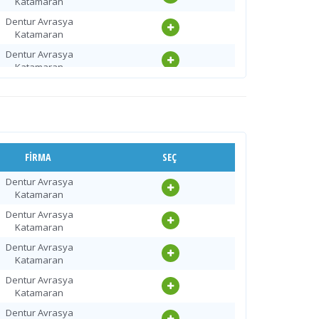
Katamaran
Dentur Avrasya
Katamaran
Dentur Avrasya
Katamaran
Dentur Avrasya
Katamaran
Dentur Avrasya
Katamaran
Dentur Avrasya
FIRMA
SEÇ
Katamaran
Dentur Avrasya
Dentur Avrasya
Katamaran
Katamaran
Dentur Avrasya
Dentur Avrasya
Katamaran
Katamaran
Dentur Avrasya
Dentur Avrasya
Katamaran
Katamaran
Dentur Avrasya
Dentur Avrasya
Katamaran
Katamaran
Dentur Avrasya
Dentur Avrasya