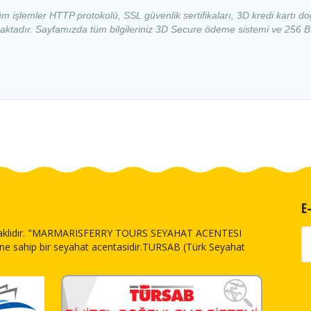
 işlemler HTTP protokolü, SSL güvenlik sertifikaları
, 3D kredi kartı do
ba
08:00 - 10:00
Katamaran
lanmaktadır. Sayfamızda tüm bilgileriniz 3D Secure ödeme sistemi ve 256 
08:00 - 10:00
Katamaran
si
08:00 - 10:00
Katamaran
08:00 - 10:00
Katamaran
ba
08:00 - 10:00
Katamaran
08:00 - 10:00
Katamaran
E
si
08:00 - 10:00
Katamaran
klıdır.
"MARMARISFERRY TOURS SEYAHAT ACENTESI
sine sahip bir seyahat acentasidir.TURSAB (Türk Seyahat
08:00 - 10:00
Katamaran