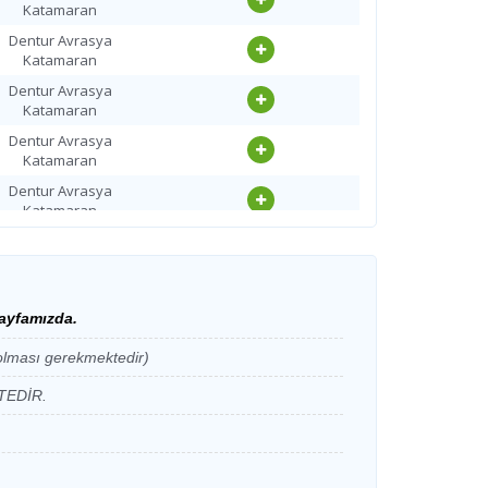
Katamaran
Katamaran
Dentur Avrasya
Dentur Avrasya
Katamaran
Katamaran
Dentur Avrasya
Dentur Avrasya
Katamaran
Katamaran
Dentur Avrasya
Dentur Avrasya
Katamaran
Katamaran
Dentur Avrasya
Dentur Avrasya
Katamaran
Katamaran
Dentur Avrasya
Dentur Avrasya
Katamaran
Katamaran
Dentur Avrasya
Dentur Avrasya
Katamaran
Katamaran
ayfamızda.
Dentur Avrasya
Dentur Avrasya
lması gerekmektedir)
Katamaran
Katamaran
Dentur Avrasya
Dentur Avrasya
TEDİR.
Katamaran
Katamaran
Dentur Avrasya
Dentur Avrasya
Katamaran
Katamaran