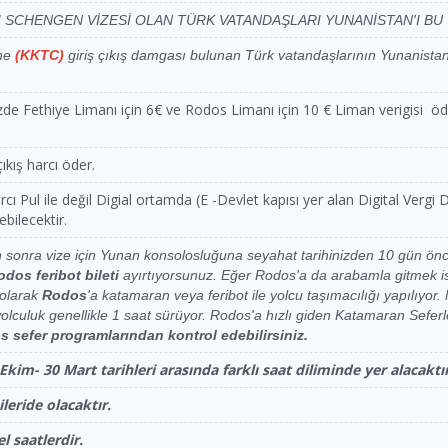
si
be
08:00 - 10:00
Katamaran
17:00 - 19:00
Katamaran
I SCHENGEN VİZESİ OLAN TÜRK VATANDAŞLARI YUNANİSTAN'I BU V
'ne
(KKTC)
giriş çıkış damgası bulunan Türk vatandaşlarının Yunanistan
08:00 - 10:00
Katamaran
17:00 - 19:00
Katamaran
si
si
08:00 - 10:00
Katamaran
17:00 - 19:00
Katamaran
zde Fethiye Limanı için 6€ ve Rodos Limanı için 10 € Liman verigisi ö
08:00 - 10:00
Katamaran
17:00 - 19:00
Katamaran
çıkış harcı öder.
ba
ba
08:00 - 10:00
Katamaran
 harcı Pul ile değil Digial ortamda (E -Devlet kapısı yer alan Digital Ve
17:00 - 19:00
Katamaran
bilecektir.
be
08:00 - 10:00
Katamaran
17:00 - 19:00
Katamaran
 sonra vize için Yunan konsolosluğuna seyahat tarihinizden 10 gün önc
dos feribot bileti
ayırtıyorsunuz. Eğer Rodos'a da arabamla gitmek i
si
08:00 - 10:00
Katamaran
17:00 - 19:00
Katamaran
 olarak
Rodos
'a katamaran veya feribot ile yolcu taşımacılığı yapılıy
yolculuk genellikle 1 saat sürüyor. Rodos'a hızlı giden Katamaran Sefer
si
08:00 - 10:00
Katamaran
sefer programlarından kontrol edebilirsiniz.
17:00 - 19:00
Katamaran
im- 30 Mart tarihleri arasında farklı saat diliminde yer alacaktır
ba
08:00 - 10:00
Katamaran
17:00 - 19:00
Katamaran
leride olacaktır.
si
08:00 - 10:00
Katamaran
17:00 - 19:00
Katamaran
l saatlerdir.