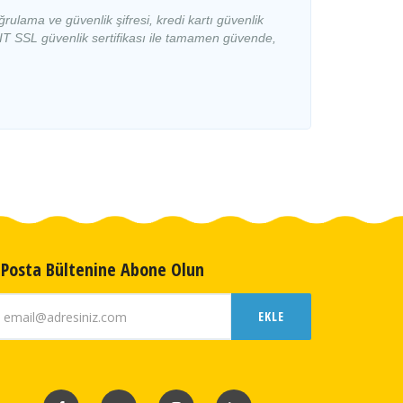
ğrulama ve güvenlik şifresi, kredi kartı güvenlik
Dentur Avrasya
BIT SSL güvenlik sertifikası ile tamamen güvende,
Katamaran
Dentur Avrasya
Katamaran
Dentur Avrasya
Katamaran
Dentur Avrasya
Katamaran
Dentur Avrasya
Katamaran
Dentur Avrasya
Katamaran
-Posta Bültenine Abone Olun
Dentur Avrasya
Katamaran
Dentur Avrasya
EKLE
Katamaran