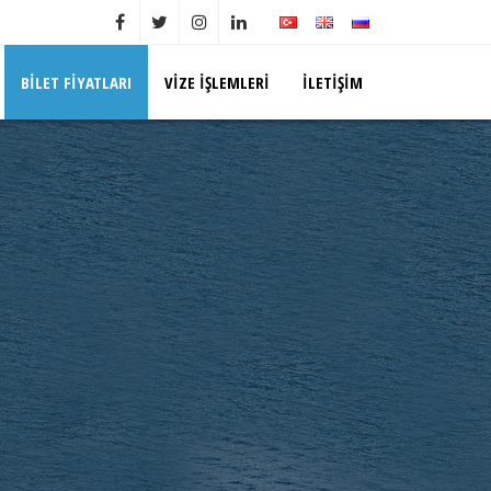
BILET FIYATLARI
VIZE İŞLEMLERI
İLETIŞIM