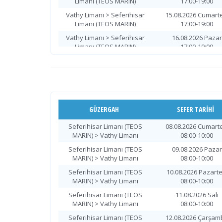
Limanı (TEOS MARIN)
17:00-19:00
Vathy Limanı > Seferihisar
15.08.2026 Cumarte
Limanı (TEOS MARIN)
17:00-19:00
Vathy Limanı > Seferihisar
16.08.2026 Pazar
Limanı (TEOS MARIN)
17:00-19:00
Vathy Limanı > Seferihisar
17.08.2026 Pazarte
Limanı (TEOS MARIN)
17:00-19:00
Vathy Limanı > Seferihisar
18.08.2026 Salı
Limanı (TEOS MARIN)
17:00-19:00
Vathy Limanı > Seferihisar
19.08.2026 Çarşam
GÜZERGAH
SEFER TARIHI
Limanı (TEOS MARIN)
17:00-19:00
Seferihisar Limanı (TEOS
08.08.2026 Cumarte
Vathy Limanı > Seferihisar
20.08.2026 Perşem
MARIN) > Vathy Limanı
08:00-10:00
Limanı (TEOS MARIN)
17:00-19:00
Seferihisar Limanı (TEOS
09.08.2026 Pazar
Vathy Limanı > Seferihisar
21.08.2026 Cuma
MARIN) > Vathy Limanı
08:00-10:00
Limanı (TEOS MARIN)
17:00-19:00
Seferihisar Limanı (TEOS
10.08.2026 Pazarte
Vathy Limanı > Seferihisar
22.08.2026 Cumarte
MARIN) > Vathy Limanı
08:00-10:00
Limanı (TEOS MARIN)
17:00-19:00
Seferihisar Limanı (TEOS
11.08.2026 Salı
Vathy Limanı > Seferihisar
23.08.2026 Pazar
MARIN) > Vathy Limanı
08:00-10:00
Limanı (TEOS MARIN)
17:00-19:00
Seferihisar Limanı (TEOS
12.08.2026 Çarşam
Vathy Limanı > Seferihisar
24.08.2026 Pazarte