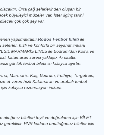
Dentur Avrasya
Dentur Avrasya
olacaktır. Orta çağ şehirlerinden oluşan bir
Katamaran
Katamaran
ek büyüleyici müzeler var. İster ilginç tarihi
Dentur Avrasya
Dentur Avrasya
dilecek çok çok şey var.
Katamaran
Katamaran
Dentur Avrasya
Dentur Avrasya
Katamaran
Katamaran
erleri yapılmaktadır.
Rodos Feribot bileti
ile
seferler, hızlı ve konforlu bir seyahat imkanı
Dentur Avrasya
Dentur Avrasya
Katamaran
YESIL MARMARİS LINES ile Bodrum'dan Kos'a ve
Katamaran
ı katamaran süresi yaklaşık iki saattir.
Dentur Avrasya
Dentur Avrasya
zi günlük feribot biletinizi kolayca ayırtın.
Katamaran
Katamaran
Dentur Avrasya
Dentur Avrasya
rına, Marmaris, Kaş, Bodrum, Fethiye, Turgutreis,
Katamaran
Katamaran
hizmet veren hızlı Katamaran ve arabalı feribot
Dentur Avrasya
ız için kolayca rezervasyon imkanı.
Katamaran
Dentur Avrasya
Katamaran
Dentur Avrasya
n aldığınız biletleri teyit ve doğrulama için
BİLET
Katamaran
z gereklidir. PNR kodunu unuttuğunuz biletler için
Dentur Avrasya
Katamaran