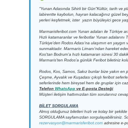
Seferihisar Limanı (TEOS
01.09.2026 Salı
Vathy Limanı > Seferihisar
19.09.2026 Cumarte
"Yunan Adasında Sihirli bir Gün"Kültür, tarih ve p
MARIN) > Vathy Limanı
08:00-10:00
Limanı (TEOS MARIN)
17:00-19:00
labirentte kaybolun, hayran kalacağınız güzel beyaz
Seferihisar Limanı (TEOS
02.09.2026 Çarşam
Vathy Limanı > Seferihisar
20.09.2026 Pazar
yerleri keşfetmek, ister yazın büyüleyici gece yaş
MARIN) > Vathy Limanı
08:00-10:00
Limanı (TEOS MARIN)
17:00-19:00
Seferihisar Limanı (TEOS
03.09.2026 Perşem
Marmarisferibot.com Yunan adaları ile Türkiye arası
Vathy Limanı > Seferihisar
23.09.2026 Çarşam
MARIN) > Vathy Limanı
08:00-10:00
Limanı (TEOS MARIN)
17:00-19:00
Hızlı katamaranlar ve feribotlar Yunan adalarını 
Türkiye'den Rodos Adası’na ulaşımın en yaygın ve 
Seferihisar Limanı (TEOS
04.09.2026 Cuma
Vathy Limanı > Seferihisar
25.09.2026 Cuma
MARIN) > Vathy Limanı
08:00-10:00
sunmaktadır. Marmaris Limanı'ndan hareket eden 
Limanı (TEOS MARIN)
17:00-19:00
Kos'tan Bodrum'a hızlı katamaran süresi 30 dakik
Seferihisar Limanı (TEOS
05.09.2026 Cumarte
Vathy Limanı > Seferihisar
26.09.2026 Cumarte
Marmaris'ten Rodos'a günlük Feribot biletiniz kolay
MARIN) > Vathy Limanı
08:00-10:00
Limanı (TEOS MARIN)
17:00-19:00
Seferihisar Limanı (TEOS
06.09.2026 Pazar
Vathy Limanı > Seferihisar
27.09.2026 Pazar
Rodos, Kos, Samos, Sakız bunlar bize yakın en po
MARIN) > Vathy Limanı
08:00-10:00
Limanı (TEOS MARIN)
17:00-19:00
Çeşme, Ayvalık ve Kuşadası çıkışlı feribot seferl
Seferihisar Limanı (TEOS
09.09.2026 Çarşam
seferlerinde hem bireysel hem de gruplar için cazip
MARIN) > Vathy Limanı
08:00-10:00
Telefon
WhatsApp
v
e E-posta Desteği
Müşteri iletişim hattımızdan tüm sorularınız cevap
Seferihisar Limanı (TEOS
11.09.2026 Cuma
MARIN) > Vathy Limanı
08:00-10:00
BİLET SORGULAMA
Seferihisar Limanı (TEOS
12.09.2026 Cumarte
Almış olduğunuz biletleri hızlı ve kolay bir şekilde 
MARIN) > Vathy Limanı
08:00-10:00
SORGULAMA
sayfamızdan sorgulayabilirsiniz. S
Seferihisar Limanı (TEOS
13.09.2026 Pazar
rezervasyon@marmarisferibot.com
adresine e-pos
MARIN) > Vathy Limanı
08:00-10:00