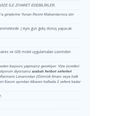
Dentur Avrasya
Dentur Avrasya
Katamaran
İZE İLE ZİYARET EDEBİLİRLER.
Katamaran
Dentur Avrasya
Dentur Avrasya
'a girişlerine Yunan Resmi Makamlarınca izin
Katamaran
Katamaran
Dentur Avrasya
Dentur Avrasya
denmektedir. ( Aynı gün gidiş dönüş yapacak
Katamaran
Katamaran
Dentur Avrasya
Dentur Avrasya
Katamaran
Katamaran
Dentur Avrasya
Dentur Avrasya
rgi Daires ve GİB mobil uygulamaları üzerinden
Katamaran
Katamaran
Dentur Avrasya
Dentur Avrasya
Katamaran
Katamaran
eden başvuru yapmanız gerekiyor. Vize ücretleri
stiyorum diyorsanız
arabalı feribot
seferleri
Dentur Avrasya
Dentur Avrasya
or. Marmaris Limanından (Gümrük limanı veya halk
Katamaran
Katamaran
leri Kasım ayından itibaren haftada 2 sefere kadar
Dentur Avrasya
Dentur Avrasya
Katamaran
Katamaran
.
Dentur Avrasya
Dentur Avrasya
Katamaran
Katamaran
Dentur Avrasya
Dentur Avrasya
Katamaran
Katamaran