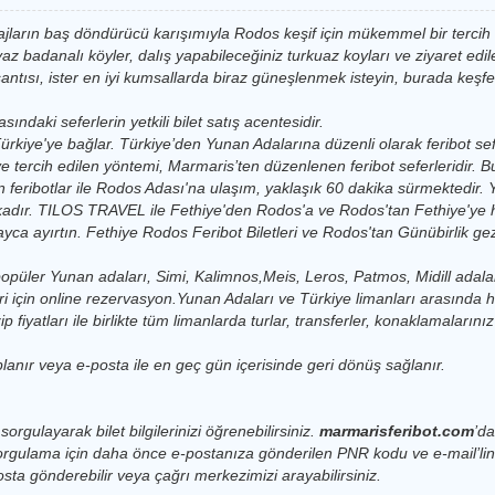
si
08:00 - 10:00
Katamaran
17:00 - 19:00
Katamaran
lajların baş döndürücü karışımıyla Rodos keşif için mükemmel bir tercih 
 badanalı köyler, dalış yapabileceğiniz turkuaz koyları ve ziyaret edilec
ba
08:00 - 10:00
Katamaran
antısı, ister en iyi kumsallarda biraz güneşlenmek isteyin, burada keşfe
17:00 - 19:00
Katamaran
be
ndaki seferlerin yetkili bilet satış acentesidir.
ba
08:00 - 10:00
Katamaran
17:00 - 19:00
Katamaran
Türkiye'ye bağlar.
Türkiye’den Yunan Adalarına düzenli olarak feribot sef
tercih edilen yöntemi, Marmaris’ten düzenlenen feribot seferleridir. Bu 
08:00 - 10:00
Katamaran
17:00 - 19:00
Katamaran
feribotlar ile Rodos Adası'na ulaşım, yaklaşık 60 dakika sürmektedir.
adır. TILOS TRAVEL ile Fethiye'den Rodos'a ve Rodos'tan Fethiye'ye hızl
si
si
08:00 - 10:00
Katamaran
ca ayırtın. Fethiye Rodos Feribot Biletleri ve Rodos'tan Günübirlik gezini
17:00 - 19:00
Katamaran
püler Yunan adaları, Simi, Kalimnos,Meis, Leros, Patmos, Midill adala
08:00 - 10:00
Katamaran
17:00 - 19:00
Katamaran
eri için online rezervasyon.Yunan Adaları ve Türkiye limanları arasında 
ba
 fiyatları ile birlikte tüm limanlarda turlar, transferler, konaklamaların
08:00 - 10:00
Katamaran
lanır veya e-posta ile en geç gün içerisinde geri dönüş sağlanır.
08:00 - 10:00
Katamaran
si
sorgulayarak bilet bilgilerinizi öğrenebilirsiniz.
marmarisferibot.com
’da
08:00 - 10:00
Katamaran
orgulama için daha önce e-postanıza gönderilen PNR kodu ve e-mail’lini
ta gönderebilir veya çağrı merkezimizi arayabilirsiniz.
08:00 - 10:00
Katamaran