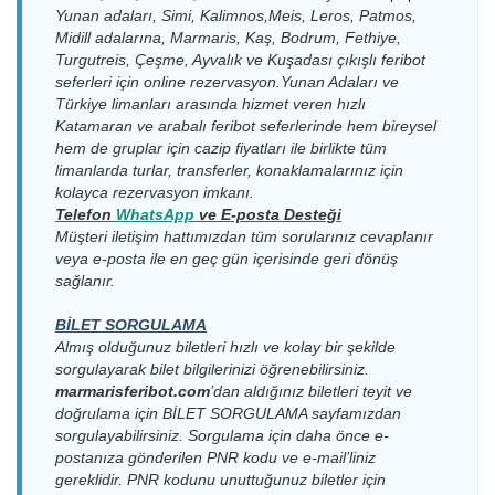
Seferihisar
12.09.2026
Seferihisar
26.09.2026
Dentur Avrasya
Yunan adaları, Simi, Kalimnos,Meis, Leros, Patmos,
Limanı (TEOS
Cumartesi
Dentur Avrasya
Limanı (TEOS
Cumartesi
Katamaran
Midill adalarına, Marmaris, Kaş, Bodrum, Fethiye,
MARIN) > Vathy
17:00-19:00
Katamaran
MARIN)
08:00-10:00
Turgutreis, Çeşme, Ayvalık ve Kuşadası çıkışlı feribot
Limanı
seferleri için online rezervasyon.Yunan Adaları ve
Vathy Limanı >
Seferihisar
13.09.2026
Türkiye limanları arasında hizmet veren hızlı
Seferihisar
27.09.2026
Dentur Avrasya
Limanı (TEOS
Pazar
Dentur Avrasya
Limanı (TEOS
Pazar
Katamaran
Katamaran ve arabalı feribot seferlerinde hem bireysel
MARIN) > Vathy
17:00-19:00
Katamaran
MARIN)
08:00-10:00
hem de gruplar için cazip fiyatları ile birlikte tüm
Limanı
limanlarda turlar, transferler, konaklamalarınız için
Vathy Limanı >
16.09.2026
kolayca rezervasyon imkanı.
Seferihisar
Dentur Avrasya
Çarşamba
Telefon
WhatsApp
v
e E-posta Desteği
Limanı (TEOS
Katamaran
17:00-19:00
MARIN)
Müşteri iletişim hattımızdan tüm sorularınız cevaplanır
veya e-posta ile en geç gün içerisinde geri dönüş
Vathy Limanı >
18.09.2026
sağlanır.
Seferihisar
Dentur Avrasya
Cuma
Limanı (TEOS
Katamaran
17:00-19:00
BİLET SORGULAMA
MARIN)
Almış olduğunuz biletleri hızlı ve kolay bir şekilde
Vathy Limanı >
19.09.2026
sorgulayarak bilet bilgilerinizi öğrenebilirsiniz.
Seferihisar
Dentur Avrasya
Cumartesi
marmarisferibot.com
’dan aldığınız biletleri teyit ve
Limanı (TEOS
Katamaran
17:00-19:00
doğrulama için
BİLET SORGULAMA
sayfamızdan
MARIN)
sorgulayabilirsiniz. Sorgulama için daha önce e-
Vathy Limanı >
postanıza gönderilen PNR kodu ve e-mail’liniz
20.09.2026
Seferihisar
Dentur Avrasya
Pazar
gereklidir. PNR kodunu unuttuğunuz biletler için
Limanı (TEOS
Katamaran