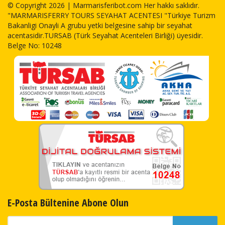
© Copyright 2026 | Marmarisferibot.com Her hakkı saklıdır.
"MARMARISFERRY TOURS SEYAHAT ACENTESI "Türkiye Turizm
Bakanligi Onayli A grubu yetki belgesine sahip bir seyahat
acentasidir.TURSAB (Türk Seyahat Acenteleri Birliği) üyesidir.
Belge No: 10248
E-Posta Bültenine Abone Olun