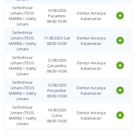
Seferihisar
10.08.2026
Limanı (TEOS
Dentur Avrasya
Pazartesi
MARIN) > Vathy
Katamaran
08:00-10:00
Limanı
Seferihisar
Limanı (TEOS
11.08.2026 Salı
Dentur Avrasya
MARIN) > Vathy
08:00-10:00
Katamaran
Limanı
Seferihisar
12.08.2026
Limanı (TEOS
Dentur Avrasya
Çarşamba
MARIN) > Vathy
Katamaran
08:00-10:00
Limanı
Seferihisar
13.08.2026
Limanı (TEOS
Dentur Avrasya
Perşembe
MARIN) > Vathy
Katamaran
08:00-10:00
Limanı
Seferihisar
14.08.2026
Limanı (TEOS
Dentur Avrasya
Cuma
MARIN) > Vathy
Katamaran
08:00-10:00
Limanı
Seferihisar
15.08.2026