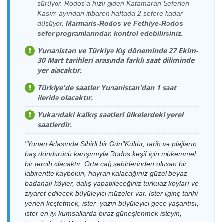
sürüyor. Rodos'a hızlı giden Katamaran Seferleri
Seferihisar
06.09.2026
Dentur Avrasya
Limanı (TEOS
Cumartesi
Dentur Avrasya
Limanı (TEOS
Pazar
Katamaran
Kasım ayından itibaren haftada 2 sefere kadar
MARIN) > Vathy
17:00-19:00
Katamaran
MARIN)
08:00-10:00
düşüyor.
Marmaris-Rodos ve Fethiye-Rodos
Limanı
sefer programlarından kontrol edebilirsiniz.
Vathy Limanı >
Seferihisar
30.08.2026
Seferihisar
09.09.2026
Dentur Avrasya
Limanı (TEOS
Pazar
Dentur Avrasya
Yunanistan ve Türkiye Kış döneminde 27 Ekim-
Limanı (TEOS
Çarşamba
Katamaran
MARIN) > Vathy
17:00-19:00
Katamaran
30 Mart tarihleri arasında farklı saat diliminde
MARIN)
08:00-10:00
Limanı
yer alacaktır.
Vathy Limanı >
Seferihisar
31.08.2026
Seferihisar
11.09.2026
Dentur Avrasya
Türkiye'de saatler Yunanistan'dan 1 saat
Limanı (TEOS
Pazartesi
Dentur Avrasya
Limanı (TEOS
Cuma
Katamaran
ileride olacaktır.
MARIN) > Vathy
17:00-19:00
Katamaran
MARIN)
08:00-10:00
Limanı
Yukarıdaki kalkış saatleri ülkelerdeki yerel
Vathy Limanı >
Seferihisar
saatlerdir.
Seferihisar
01.09.2026 Salı
12.09.2026
Dentur Avrasya
Limanı (TEOS
Dentur Avrasya
Limanı (TEOS
17:00-19:00
Cumartesi
Katamaran
MARIN) > Vathy
Katamaran
MARIN)
08:00-10:00
"Yunan Adasında Sihirli bir Gün"Kültür, tarih ve plajların
Limanı
baş döndürücü karışımıyla Rodos keşif için mükemmel
Vathy Limanı >
Seferihisar
02.09.2026
bir tercih olacaktır. Orta çağ şehirlerinden oluşan bir
Seferihisar
13.09.2026
Dentur Avrasya
Limanı (TEOS
Çarşamba
Dentur Avrasya
labirentte kaybolun, hayran kalacağınız güzel beyaz
Limanı (TEOS
Pazar
Katamaran
MARIN) > Vathy
17:00-19:00
Katamaran
badanalı köyler, dalış yapabileceğiniz turkuaz koyları ve
MARIN)
08:00-10:00
Limanı
ziyaret edilecek büyüleyici müzeler var. İster ilginç tarihi
Vathy Limanı >
Seferihisar
03.09.2026
yerleri keşfetmek, ister yazın büyüleyici gece yaşantısı,
Seferihisar
16.09.2026
Dentur Avrasya
Limanı (TEOS
Perşembe
Dentur Avrasya
ister en iyi kumsallarda biraz güneşlenmek isteyin,
Limanı (TEOS
Çarşamba
Katamaran
MARIN) > Vathy
17:00-19:00
Katamaran