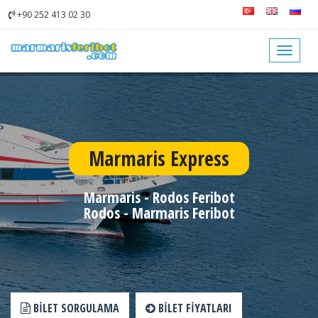
+90 252 413 02 30
Toggle
navigat
Marmaris Express
Marmaris - Rodos Feribot
Rodos - Marmaris Feribot
BILET SORGULAMA
BILET FIYATLARI